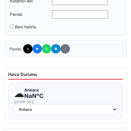
Kullanıcı adı:
Parola:
Beni hatırla
Paylaş:
Hava Durumu
☁
Ankara
NaN°C
ŞEHIR SEÇ