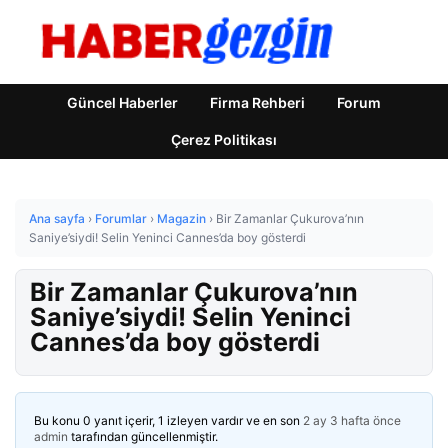
Güncel Haberler
Firma Rehberi
Forum
Çerez Politikası
Ana sayfa
›
Forumlar
›
Magazin
›
Bir Zamanlar Çukurova’nın
Saniye’siydi! Selin Yeninci Cannes’da boy gösterdi
Bir Zamanlar Çukurova’nın
Saniye’siydi! Selin Yeninci
Cannes’da boy gösterdi
Bu konu 0 yanıt içerir, 1 izleyen vardır ve en son
2 ay 3 hafta önce
admin
tarafından güncellenmiştir.