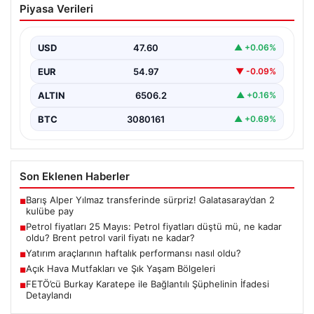
Piyasa Verileri
düştü mü, ne kadar oldu? Brent petrol
varil fiyatı ne kadar?
USD
47.60
▲ +0.06%
EUR
54.97
▼ -0.09%
ALTIN
6506.2
▲ +0.16%
BTC
3080161
▲ +0.69%
Son Eklenen Haberler
Barış Alper Yılmaz transferinde sürpriz! Galatasaray’dan 2
■
kulübe pay
Petrol fiyatları 25 Mayıs: Petrol fiyatları düştü mü, ne kadar
■
oldu? Brent petrol varil fiyatı ne kadar?
Yatırım araçlarının haftalık performansı nasıl oldu?
■
Açık Hava Mutfakları ve Şık Yaşam Bölgeleri
■
FETÖ’cü Burkay Karatepe ile Bağlantılı Şüphelinin İfadesi
■
Detaylandı