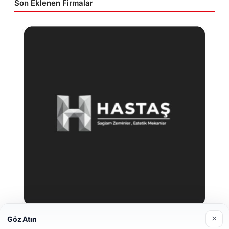
Son Eklenen Firmalar
×
Göz Atın
Prenses Night Club