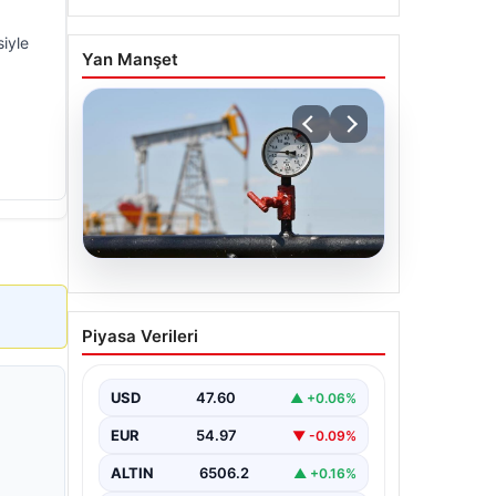
siyle
Yan Manşet
05.08.2026
Petrol fiyatları 25 Mayıs:
Piyasa Verileri
Petrol fiyatları düştü mü,
ne kadar oldu? Brent
petrol varil fiyatı ne
USD
47.60
▲ +0.06%
kadar?
EUR
54.97
▼ -0.09%
ALTIN
6506.2
▲ +0.16%