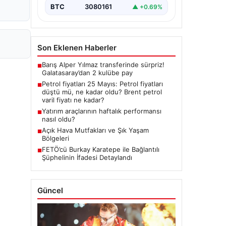
BTC
3080161
▲ +0.69%
Son Eklenen Haberler
Barış Alper Yılmaz transferinde sürpriz!
■
Galatasaray’dan 2 kulübe pay
Petrol fiyatları 25 Mayıs: Petrol fiyatları
■
düştü mü, ne kadar oldu? Brent petrol
varil fiyatı ne kadar?
Yatırım araçlarının haftalık performansı
■
nasıl oldu?
Açık Hava Mutfakları ve Şık Yaşam
■
Bölgeleri
FETÖ’cü Burkay Karatepe ile Bağlantılı
■
Şüphelinin İfadesi Detaylandı
Güncel