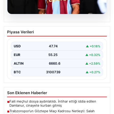
07.08.2026
Trabzonspor’un Göztepe Maçı Kadrosu
Piyasa Verileri
Netleşti: Salah Sürprizi
Göztepe ve Trabzonspor, İsmail Köybaşı’nın kariyerine
veda edeceği jübile maçında yarın akşam kozlarını
USD
47.74
▲ +0.18%
paylaşacak.…
EUR
55.25
▲ +0.32%
ALTIN
6660.6
▲ +2.59%
BTC
3100739
▲ +0.27%
Son Eklenen Haberler
Faili meçhul dosya aydınlatıldı. İntihar ettiği iddia edilen
■
Damlanur, cinayete kurban gitmiş
Trabzonspor’un Göztepe Maçı Kadrosu Netleşti: Salah
■