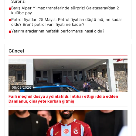
Sürprizi
Barış Alper Yılmaz transferinde sürpriz! Galatasaray’dan 2
■
kulübe pay
Petrol fiyatları 25 Mayıs: Petrol fiyatları düştü mü, ne kadar
■
oldu? Brent petrol varil fiyatı ne kadar?
Yatırım araçlarının haftalık performansı nasıl oldu?
■
Güncel
08/08/2026
Faili meçhul dosya aydınlatıldı. İntihar ettiği iddia edilen
Damlanur, cinayete kurban gitmiş