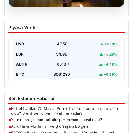
05.08.2026
Yatırım araçlarının haftalık performansı
Piyasa Verileri
nasıl oldu?
{"title": "Yatırım Araçlarının Haftalık Performansı ve
Gelişmeler", "content": "Türkiye'nin finans piyasalarında
USD
47.58
▲ +0.10%
son bir hafta…
EUR
54.99
▲ +0.26%
ALTIN
6510.4
▲ +4.48%
BTC
3061230
▲ +0.69%
Son Eklenen Haberler
Petrol fiyatları 25 Mayıs: Petrol fiyatları düştü mü, ne kadar
■
oldu? Brent petrol varil fiyatı ne kadar?
Yatırım araçlarının haftalık performansı nasıl oldu?
■
Açık Hava Mutfakları ve Şık Yaşam Bölgeleri
■
FETÖ’cü Burkay Karatepe ile Bağlantılı Şüphelinin İfadesi