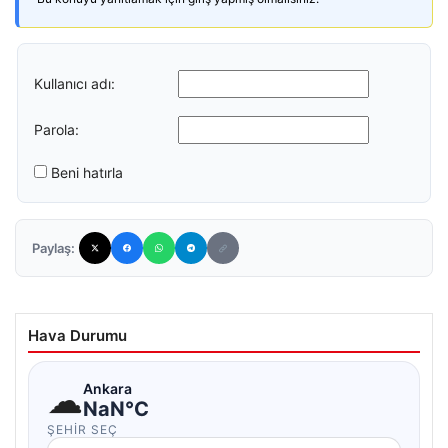
Kullanıcı adı:
Parola:
Beni hatırla
Paylaş:
Hava Durumu
☁
Ankara
NaN°C
ŞEHIR SEÇ