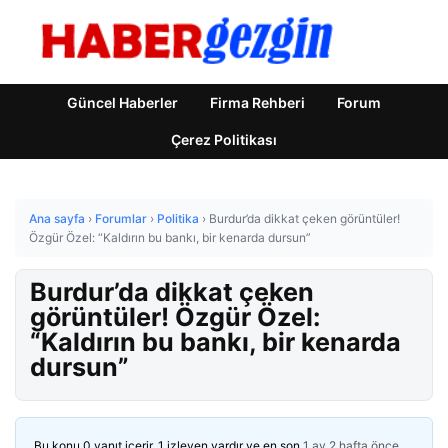
Güncel Haberler
Firma Rehberi
Forum
Çerez Politikası
Ana sayfa
›
Forumlar
›
Politika
›
Burdur’da dikkat çeken görüntüler!
Özgür Özel: “Kaldırın bu bankı, bir kenarda dursun”
Burdur’da dikkat çeken
görüntüler! Özgür Özel:
“Kaldırın bu bankı, bir kenarda
dursun”
Bu konu 0 yanıt içerir, 1 izleyen vardır ve en son
1 ay 2 hafta önce