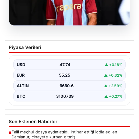
07.08.2026
Trabzonspor’un Göztepe Maçı Kadrosu
Piyasa Verileri
Netleşti: Salah Sürprizi
Göztepe ve Trabzonspor, İsmail Köybaşı’nın kariyerine
veda edeceği jübile maçında yarın akşam kozlarını
USD
47.74
▲ +0.18%
paylaşacak.…
EUR
55.25
▲ +0.32%
ALTIN
6660.6
▲ +2.59%
BTC
3100739
▲ +0.27%
Son Eklenen Haberler
Faili meçhul dosya aydınlatıldı. İntihar ettiği iddia edilen
■
Damlanur, cinayete kurban gitmiş