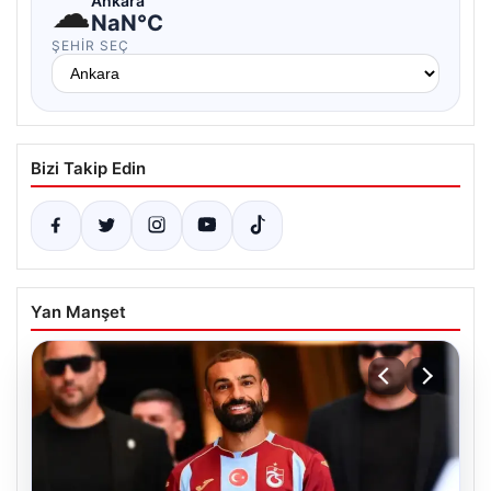
☁
Ankara
NaN°C
ŞEHIR SEÇ
Bizi Takip Edin
Yan Manşet