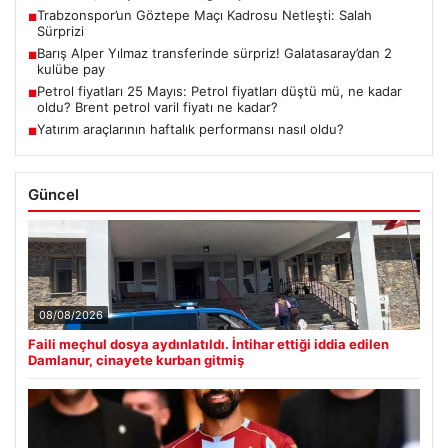
Trabzonspor’un Göztepe Maçı Kadrosu Netleşti: Salah
■
Sürprizi
Barış Alper Yılmaz transferinde sürpriz! Galatasaray’dan 2
■
kulübe pay
Petrol fiyatları 25 Mayıs: Petrol fiyatları düştü mü, ne kadar
■
oldu? Brent petrol varil fiyatı ne kadar?
Yatırım araçlarının haftalık performansı nasıl oldu?
■
Güncel
08/08/2026
Faili meçhul dosya aydınlatıldı. İntihar ettiği iddia edilen
Damlanur, cinayete kurban gitmiş