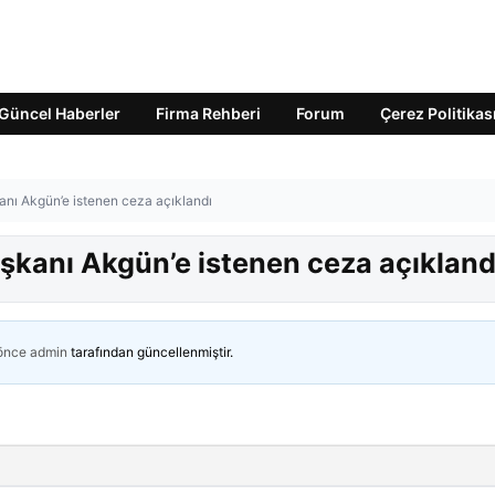
Güncel Haberler
Firma Rehberi
Forum
Çerez Politikas
ı Akgün’e istenen ceza açıklandı
kanı Akgün’e istenen ceza açıkland
 önce
admin
tarafından güncellenmiştir.