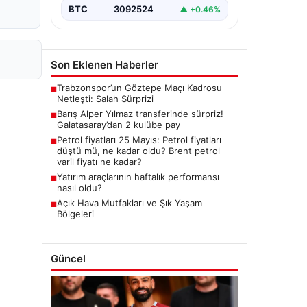
BTC
3092524
▲ +0.46%
Son Eklenen Haberler
Trabzonspor’un Göztepe Maçı Kadrosu
■
Netleşti: Salah Sürprizi
Barış Alper Yılmaz transferinde sürpriz!
■
Galatasaray’dan 2 kulübe pay
Petrol fiyatları 25 Mayıs: Petrol fiyatları
■
düştü mü, ne kadar oldu? Brent petrol
varil fiyatı ne kadar?
Yatırım araçlarının haftalık performansı
■
nasıl oldu?
Açık Hava Mutfakları ve Şık Yaşam
■
Bölgeleri
Güncel