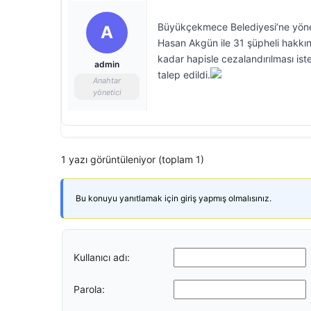
Büyükçekmece Belediyesi’ne yönel
A
Hasan Akgün ile 31 şüpheli hakkın
kadar hapisle cezalandırılması ist
admin
talep edildi.
Anahtar
yönetici
1 yazı görüntüleniyor (toplam 1)
Bu konuyu yanıtlamak için giriş yapmış olmalısınız.
Kullanıcı adı:
Parola: