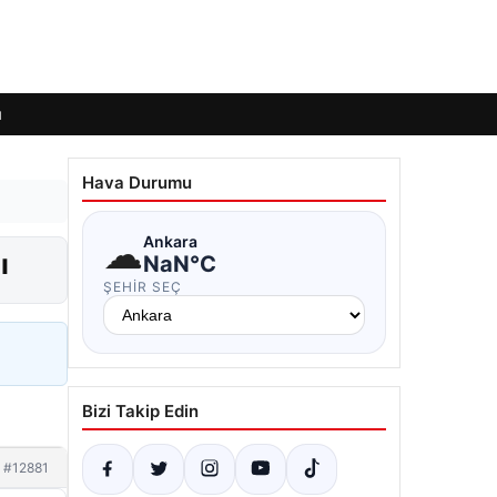
ı
Hava Durumu
☁
Ankara
ı
NaN°C
ŞEHIR SEÇ
Bizi Takip Edin
#12881