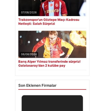
07/08/2026
Trabzonspor’un Göztepe Maçı Kadrosu
Netleşti: Salah Sürprizi
06/08/2026
Barış Alper Yılmaz transferinde sürpriz!
Galatasaray’dan 2 kulübe pay
Son Eklenen Firmalar