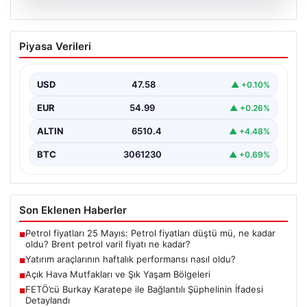
05.08.2026
Yatırım araçlarının haftalık performansı
Piyasa Verileri
nasıl oldu?
{"title": "Yatırım Araçlarının Haftalık Performansı ve
Gelişmeler", "content": "Türkiye'nin finans piyasalarında
USD
47.58
▲ +0.10%
son bir hafta…
EUR
54.99
▲ +0.26%
ALTIN
6510.4
▲ +4.48%
BTC
3061230
▲ +0.69%
Son Eklenen Haberler
Petrol fiyatları 25 Mayıs: Petrol fiyatları düştü mü, ne kadar
■
oldu? Brent petrol varil fiyatı ne kadar?
Yatırım araçlarının haftalık performansı nasıl oldu?
■
Açık Hava Mutfakları ve Şık Yaşam Bölgeleri
■
FETÖ’cü Burkay Karatepe ile Bağlantılı Şüphelinin İfadesi
■
Detaylandı