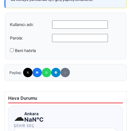
Kullanıcı adı:
Parola:
Beni hatırla
Paylaş:
Hava Durumu
☁
Ankara
NaN°C
ŞEHIR SEÇ