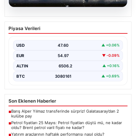
05.08.2026
Petrol fiyatları 25 Mayıs: Petrol fiyatları
Piyasa Verileri
düştü mü, ne kadar oldu? Brent petrol
varil fiyatı ne kadar?
USD
47.60
▲ +0.06%
EUR
54.97
▼ -0.09%
ALTIN
6506.2
▲ +0.16%
BTC
3080161
▲ +0.69%
Son Eklenen Haberler
Barış Alper Yılmaz transferinde sürpriz! Galatasaray’dan 2
■
kulübe pay
Petrol fiyatları 25 Mayıs: Petrol fiyatları düştü mü, ne kadar
■
oldu? Brent petrol varil fiyatı ne kadar?
Yatırım araçlarının haftalık performansı nasıl oldu?
■