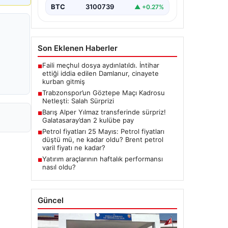
BTC
3100739
▲ +0.27%
Son Eklenen Haberler
Faili meçhul dosya aydınlatıldı. İntihar
■
ettiği iddia edilen Damlanur, cinayete
kurban gitmiş
Trabzonspor’un Göztepe Maçı Kadrosu
■
Netleşti: Salah Sürprizi
Barış Alper Yılmaz transferinde sürpriz!
■
Galatasaray’dan 2 kulübe pay
Petrol fiyatları 25 Mayıs: Petrol fiyatları
■
düştü mü, ne kadar oldu? Brent petrol
varil fiyatı ne kadar?
Yatırım araçlarının haftalık performansı
■
nasıl oldu?
Güncel