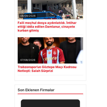
08/08/2026
Faili meçhul dosya aydınlatıldı. İntihar
ettiği iddia edilen Damlanur, cinayete
kurban gitmiş
07/08/2026
Trabzonspor’un Göztepe Maçı Kadrosu
Netleşti: Salah Sürprizi
Son Eklenen Firmalar