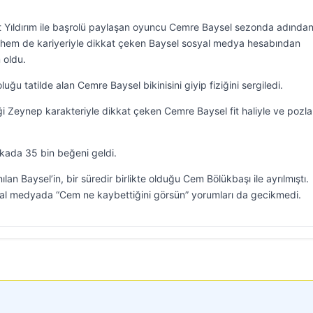
at Yıldırım ile başrolü paylaşan oyuncu Cemre Baysel sezonda adında
tı hem de kariyeriyle dikkat çeken Baysel sosyal medya hesabından
 oldu.
uğu tatilde alan Cemre Baysel bikinisini giyip fiziğini sergiledi.
i Zeynep karakteriyle dikkat çeken Cemre Baysel fit haliyle ve pozla
kada 35 bin beğeni geldi.
lan Baysel’in, bir süredir birlikte olduğu Cem Bölükbaşı ile ayrılmıştı.
al medyada “Cem ne kaybettiğini görsün” yorumları da gecikmedi.