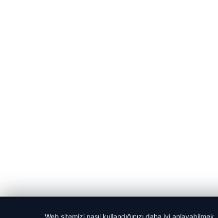
© 2026 Haber Gezgin
Web sitemizi nasıl kullandığınızı daha iyi anlayabilmek,