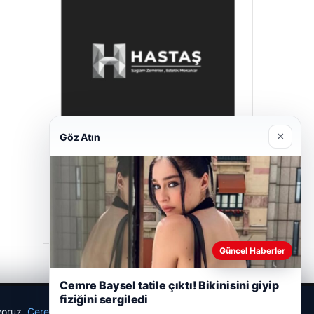
×
Göz Atın
Hastaş Beton
26/05/2026
Güncel Haberler
Cemre Baysel tatile çıktı! Bikinisini giyip
fiziğini sergiledi
ıyoruz.
Çerez Politikamız
Reddet
Kabul Et