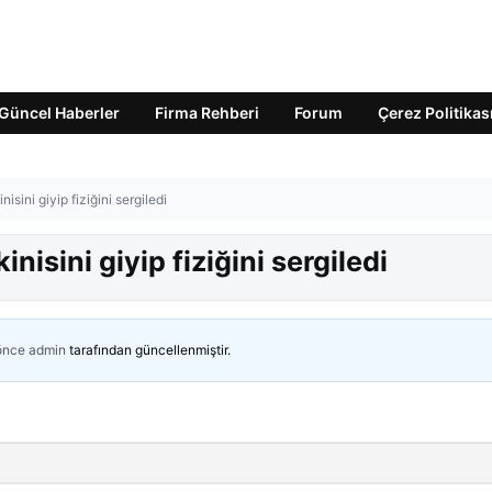
Güncel Haberler
Firma Rehberi
Forum
Çerez Politikas
nisini giyip fiziğini sergiledi
inisini giyip fiziğini sergiledi
 önce
admin
tarafından güncellenmiştir.