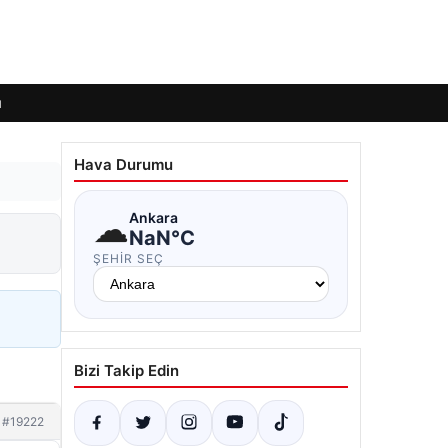
ı
Hava Durumu
☁
Ankara
NaN°C
ŞEHIR SEÇ
Bizi Takip Edin
#19222