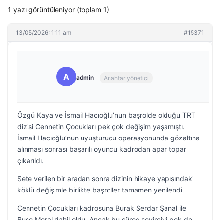
1 yazı görüntüleniyor (toplam 1)
13/05/2026: 1:11 am
#15371
A
admin
Anahtar yönetici
Özgü Kaya ve İsmail Hacıoğlu’nun başrolde olduğu TRT
dizisi Cennetin Çocukları pek çok değişim yaşamıştı.
İsmail Hacıoğlu’nun uyuşturucu operasyonunda gözaltına
alınması sonrası başarılı oyuncu kadrodan apar topar
çıkarıldı.
Sete verilen bir aradan sonra dizinin hikaye yapısındaki
köklü değişimle birlikte başroller tamamen yenilendi.
Cennetin Çocukları kadrosuna Burak Serdar Şanal ile
Buse Meral dahil oldu. Ancak bu süreç seyirciyi pek de