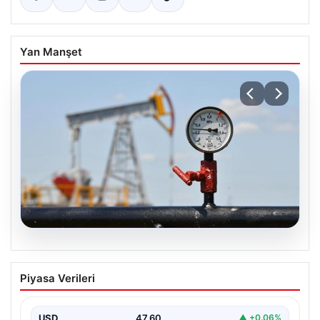
Yan Manşet
05.08.2026
Petrol fiyatları 25 Mayıs: Petrol fiyatları
Piyasa Verileri
düştü mü, ne kadar oldu? Brent petrol
varil fiyatı ne kadar?
USD
47.60
▲ +0.06%