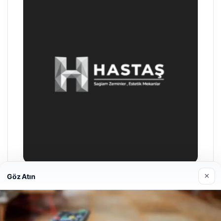
×
Göz Atın
Prenses Night Club
29/04/2026