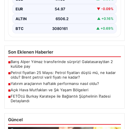
EUR
54.97
▼ -0.09%
ALTIN
6506.2
▲ +0.16%
BTC
3080161
▲ +0.69%
Son Eklenen Haberler
Barış Alper Yılmaz transferinde sürpriz! Galatasaray’dan 2
■
kulübe pay
Petrol fiyatları 25 Mayıs: Petrol fiyatları düştü mü, ne kadar
■
oldu? Brent petrol varil fiyatı ne kadar?
Yatırım araçlarının haftalık performansı nasıl oldu?
■
Açık Hava Mutfakları ve Şık Yaşam Bölgeleri
■
FETÖ’cü Burkay Karatepe ile Bağlantılı Şüphelinin İfadesi
■
Detaylandı
Güncel