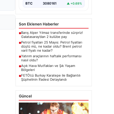
BTC
3080161
▲ +0.69%
Son Eklenen Haberler
Barış Alper Yılmaz transferinde sürpriz!
■
Galatasaray’dan 2 kulübe pay
Petrol fiyatları 25 Mayıs: Petrol fiyatları
■
düştü mü, ne kadar oldu? Brent petrol
varil fiyatı ne kadar?
Yatırım araçlarının haftalık performansı
■
nasıl oldu?
Açık Hava Mutfakları ve Şık Yaşam
■
Bölgeleri
FETÖ’cü Burkay Karatepe ile Bağlantılı
■
Şüphelinin İfadesi Detaylandı
Güncel