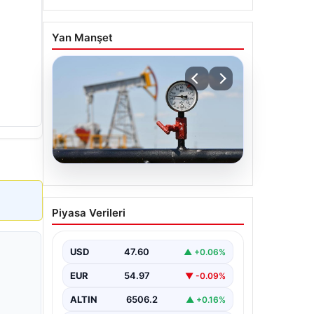
Yan Manşet
05.08.2026
Petrol fiyatları 25 Mayıs:
Piyasa Verileri
Petrol fiyatları düştü mü,
ne kadar oldu? Brent
petrol varil fiyatı ne
USD
47.60
▲ +0.06%
kadar?
EUR
54.97
▼ -0.09%
ALTIN
6506.2
▲ +0.16%