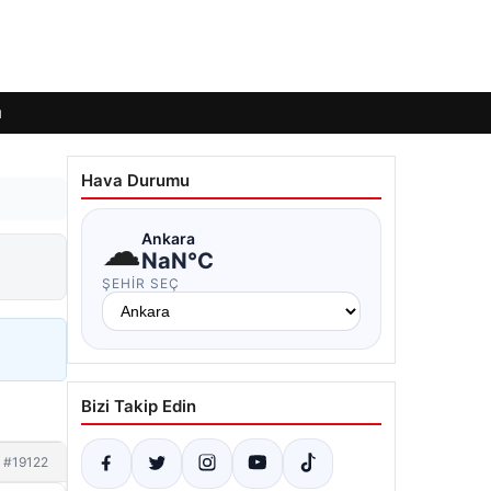
ı
Hava Durumu
☁
Ankara
NaN°C
ŞEHIR SEÇ
Bizi Takip Edin
#19122