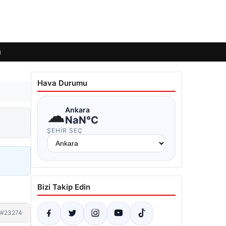
ı
Hava Durumu
☁
Ankara
NaN°C
ŞEHIR SEÇ
Bizi Takip Edin
#23274