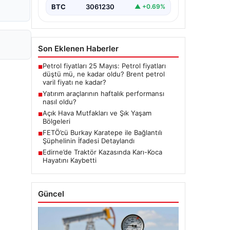
BTC
3061230
▲ +0.69%
Son Eklenen Haberler
Petrol fiyatları 25 Mayıs: Petrol fiyatları
■
düştü mü, ne kadar oldu? Brent petrol
varil fiyatı ne kadar?
Yatırım araçlarının haftalık performansı
■
nasıl oldu?
Açık Hava Mutfakları ve Şık Yaşam
■
Bölgeleri
FETÖ’cü Burkay Karatepe ile Bağlantılı
■
Şüphelinin İfadesi Detaylandı
Edirne’de Traktör Kazasında Karı-Koca
■
Hayatını Kaybetti
Güncel