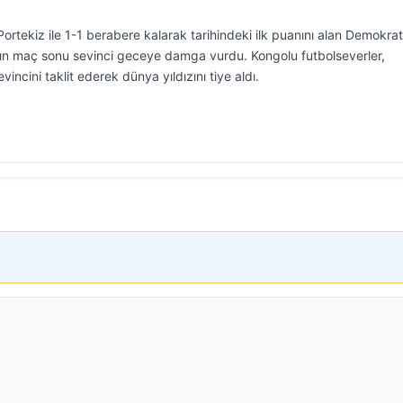
tekiz ile 1-1 berabere kalarak tarihindeki ilk puanını alan Demokrat
rın maç sonu sevinci geceye damga vurdu. Kongolu futbolseverler,
incini taklit ederek dünya yıldızını tiye aldı.