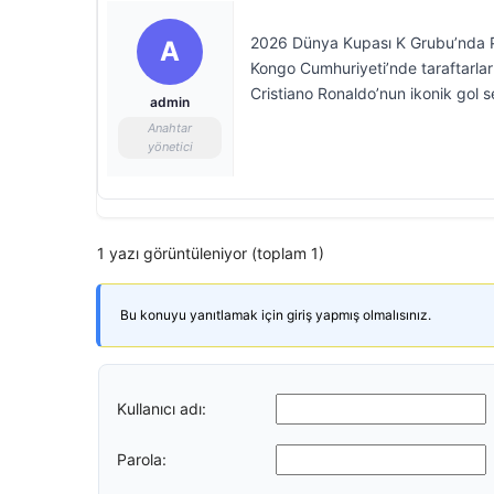
2026 Dünya Kupası K Grubu’nda Por
A
Kongo Cumhuriyeti’nde taraftarla
Cristiano Ronaldo’nun ikonik gol sev
admin
Anahtar
yönetici
1 yazı görüntüleniyor (toplam 1)
Bu konuyu yanıtlamak için giriş yapmış olmalısınız.
Kullanıcı adı:
Parola: