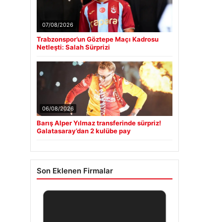
07/08/2026
Trabzonspor’un Göztepe Maçı Kadrosu
Netleşti: Salah Sürprizi
06/08/2026
Barış Alper Yılmaz transferinde sürpriz!
Galatasaray’dan 2 kulübe pay
Son Eklenen Firmalar