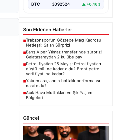
BTC
3092524
▲ +0.46%
Son Eklenen Haberler
Trabzonspor’un Göztepe Maçı Kadrosu
■
Netleşti: Salah Sürprizi
Barış Alper Yılmaz transferinde sürpriz!
■
Galatasaray’dan 2 kulübe pay
Petrol fiyatları 25 Mayıs: Petrol fiyatları
■
düştü mü, ne kadar oldu? Brent petrol
varil fiyatı ne kadar?
Yatırım araçlarının haftalık performansı
■
nasıl oldu?
Açık Hava Mutfakları ve Şık Yaşam
■
Bölgeleri
Güncel