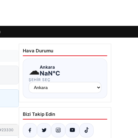
ı
Hava Durumu
☁
Ankara
NaN°C
ŞEHIR SEÇ
Bizi Takip Edin
#23330