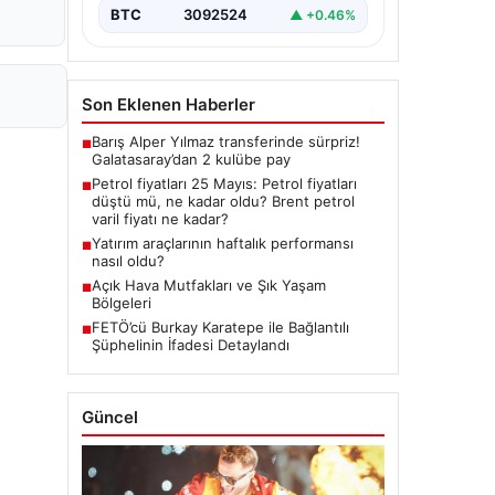
BTC
3092524
▲ +0.46%
Son Eklenen Haberler
Barış Alper Yılmaz transferinde sürpriz!
■
Galatasaray’dan 2 kulübe pay
Petrol fiyatları 25 Mayıs: Petrol fiyatları
■
düştü mü, ne kadar oldu? Brent petrol
varil fiyatı ne kadar?
Yatırım araçlarının haftalık performansı
■
nasıl oldu?
Açık Hava Mutfakları ve Şık Yaşam
■
Bölgeleri
FETÖ’cü Burkay Karatepe ile Bağlantılı
■
Şüphelinin İfadesi Detaylandı
Güncel