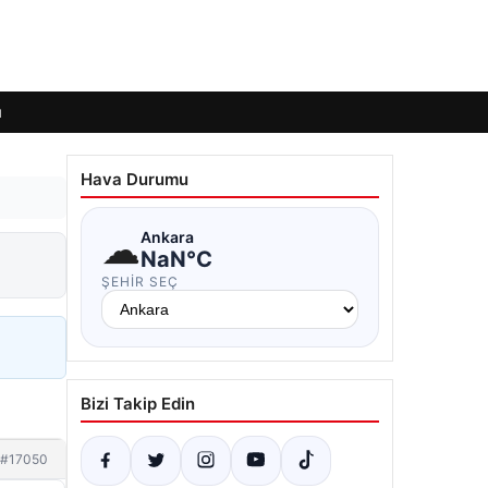
ı
Hava Durumu
☁
Ankara
NaN°C
ŞEHIR SEÇ
Bizi Takip Edin
#17050