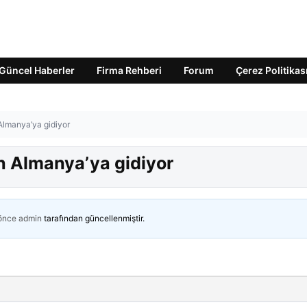
Güncel Haberler
Firma Rehberi
Forum
Çerez Politikas
Almanya’ya gidiyor
n Almanya’ya gidiyor
 önce
admin
tarafından güncellenmiştir.