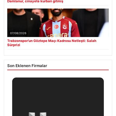
Damlanur, cinayete kurban gitmiş
07/08/2026
Trabzonspor’un Göztepe Maçı Kadrosu Netleşti: Salah
Sürprizi
Son Eklenen Firmalar