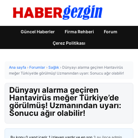
Güncel Haberler
Firma Rehberi
Forum
Çerez Politikası
Ana sayfa
›
Forumlar
›
Sağlık
›
Dünyayı alarma geçiren Hantavirüs
meğer Türkiye’de görülmüş! Uzmanından uyarı: Sonucu ağır olabilir!
Dünyayı alarma geçiren
Hantavirüs meğer Türkiye’de
görülmüş! Uzmanından uyarı:
Sonucu ağır olabilir!
Bu konu 0 yanıt içerir, 1 izleyen vardır ve en son
3 ay önce
admin