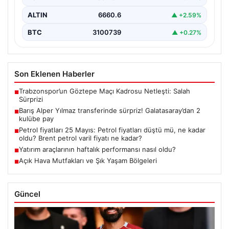
ALTIN
6660.6
▲ +2.59%
BTC
3100739
▲ +0.27%
Son Eklenen Haberler
Trabzonspor’un Göztepe Maçı Kadrosu Netleşti: Salah
■
Sürprizi
Barış Alper Yılmaz transferinde sürpriz! Galatasaray’dan 2
■
kulübe pay
Petrol fiyatları 25 Mayıs: Petrol fiyatları düştü mü, ne kadar
■
oldu? Brent petrol varil fiyatı ne kadar?
Yatırım araçlarının haftalık performansı nasıl oldu?
■
Açık Hava Mutfakları ve Şık Yaşam Bölgeleri
■
Güncel