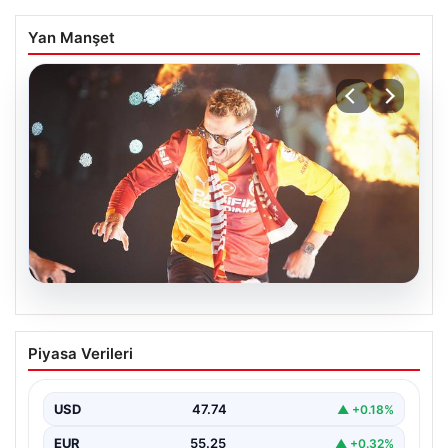
Yan Manşet
06.08.2026
Barış Alper Yılmaz transferinde sürpriz!
Piyasa Verileri
Galatasaray’dan 2 kulübe pay
USD
47.74
▲ +0.18%
EUR
55.25
▲ +0.32%