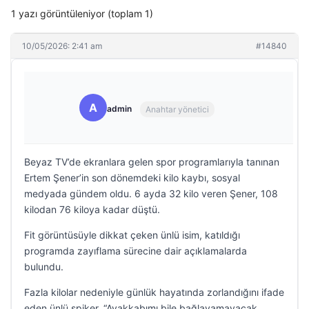
1 yazı görüntüleniyor (toplam 1)
10/05/2026: 2:41 am
#14840
A
admin
Anahtar yönetici
Beyaz TV’de ekranlara gelen spor programlarıyla tanınan
Ertem Şener’in son dönemdeki kilo kaybı, sosyal
medyada gündem oldu. 6 ayda 32 kilo veren Şener, 108
kilodan 76 kiloya kadar düştü.
Fit görüntüsüyle dikkat çeken ünlü isim, katıldığı
programda zayıflama sürecine dair açıklamalarda
bulundu.
Fazla kilolar nedeniyle günlük hayatında zorlandığını ifade
eden ünlü spiker, “Ayakkabımı bile bağlayamayacak