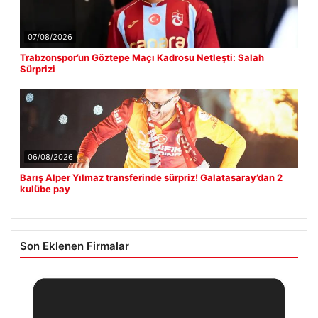
07/08/2026
Trabzonspor’un Göztepe Maçı Kadrosu Netleşti: Salah
Sürprizi
06/08/2026
Barış Alper Yılmaz transferinde sürpriz! Galatasaray’dan 2
kulübe pay
Son Eklenen Firmalar