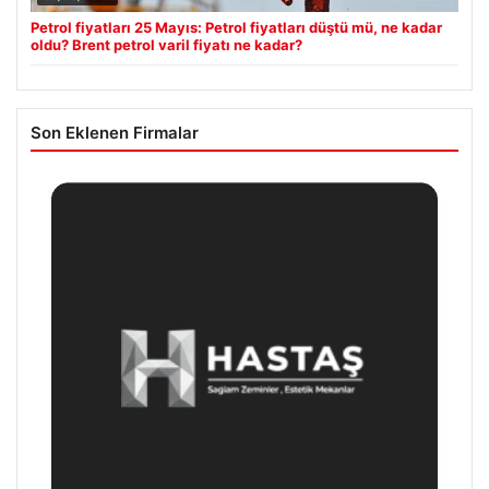
Petrol fiyatları 25 Mayıs: Petrol fiyatları düştü mü, ne kadar
oldu? Brent petrol varil fiyatı ne kadar?
Son Eklenen Firmalar