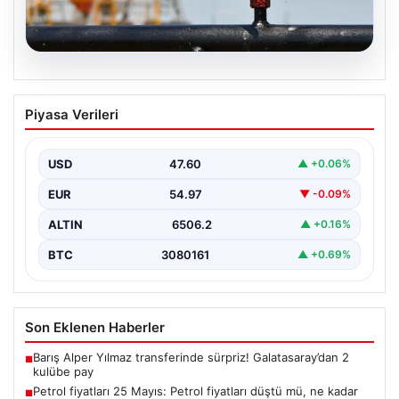
05.08.2026
Petrol fiyatları 25 Mayıs: Petrol fiyatları
Piyasa Verileri
düştü mü, ne kadar oldu? Brent petrol
varil fiyatı ne kadar?
USD
47.60
▲ +0.06%
EUR
54.97
▼ -0.09%
ALTIN
6506.2
▲ +0.16%
BTC
3080161
▲ +0.69%
Son Eklenen Haberler
Barış Alper Yılmaz transferinde sürpriz! Galatasaray’dan 2
■
kulübe pay
Petrol fiyatları 25 Mayıs: Petrol fiyatları düştü mü, ne kadar
■