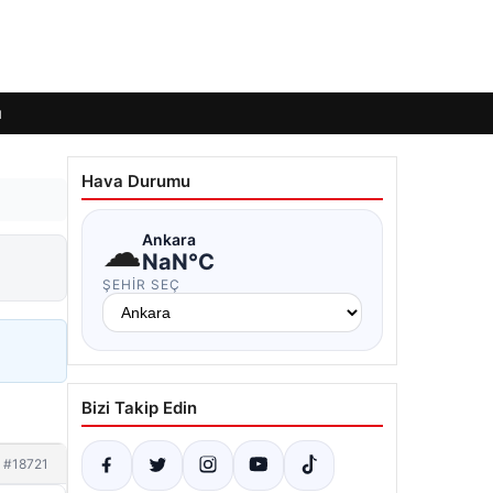
ı
Hava Durumu
☁
Ankara
NaN°C
ŞEHIR SEÇ
Bizi Takip Edin
#18721