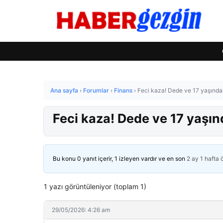
Ana sayfa
›
Forumlar
›
Finans
›
Feci kaza! Dede ve 17 yaşındak
Feci kaza! Dede ve 17 yaşın
Bu konu 0 yanıt içerir, 1 izleyen vardır ve en son
2 ay 1 hafta
1 yazı görüntüleniyor (toplam 1)
29/05/2026: 4:26 am