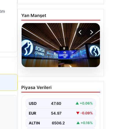
ını
Yan Manşet
05.08.2026
Yatırım araçlarının haftalık
Piyasa Verileri
performansı nasıl oldu?
{"title": "Yatırım Araçlarının Haftalık
Performansı ve Gelişmeler",
USD
47.60
▲ +0.06%
"content": "Türkiye'nin finans
piyasalarında son bir hafta…
EUR
54.97
▼ -0.09%
ALTIN
6506.2
▲ +0.16%