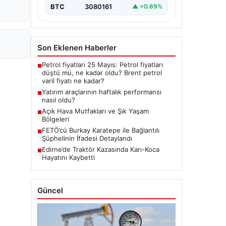
BTC
3080161
▲ +0.69%
Son Eklenen Haberler
Petrol fiyatları 25 Mayıs: Petrol fiyatları
■
düştü mü, ne kadar oldu? Brent petrol
varil fiyatı ne kadar?
Yatırım araçlarının haftalık performansı
■
nasıl oldu?
Açık Hava Mutfakları ve Şık Yaşam
■
Bölgeleri
FETÖ’cü Burkay Karatepe ile Bağlantılı
■
Şüphelinin İfadesi Detaylandı
Edirne’de Traktör Kazasında Karı-Koca
■
Hayatını Kaybetti
Güncel