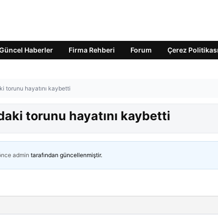
Güncel Haberler
Firma Rehberi
Forum
Çerez Politikas
i torunu hayatını kaybetti
daki torunu hayatını kaybetti
 önce
admin
tarafından güncellenmiştir.