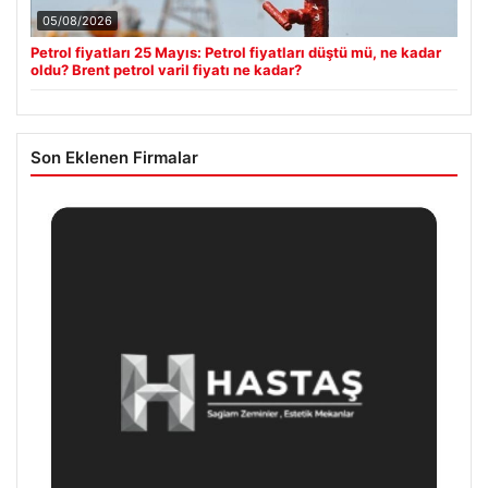
05/08/2026
Petrol fiyatları 25 Mayıs: Petrol fiyatları düştü mü, ne kadar
oldu? Brent petrol varil fiyatı ne kadar?
Son Eklenen Firmalar