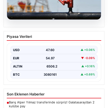
05.08.2026
Petrol fiyatları 25 Mayıs: Petrol fiyatları
Piyasa Verileri
düştü mü, ne kadar oldu? Brent petrol
varil fiyatı ne kadar?
USD
47.60
▲ +0.06%
EUR
54.97
▼ -0.09%
ALTIN
6506.2
▲ +0.16%
BTC
3080161
▲ +0.69%
Son Eklenen Haberler
Barış Alper Yılmaz transferinde sürpriz! Galatasaray’dan 2
■
kulübe pay