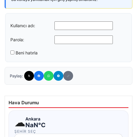
Kullanıcı adı:
Parola:
Beni hatırla
Paylaş:
Hava Durumu
☁
Ankara
NaN°C
ŞEHIR SEÇ