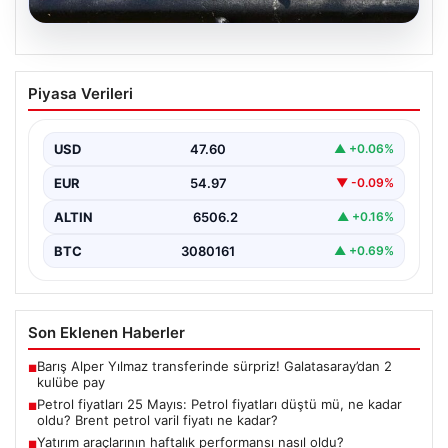
05.08.2026
Petrol fiyatları 25 Mayıs: Petrol fiyatları
Piyasa Verileri
düştü mü, ne kadar oldu? Brent petrol
varil fiyatı ne kadar?
USD
47.60
▲ +0.06%
EUR
54.97
▼ -0.09%
ALTIN
6506.2
▲ +0.16%
BTC
3080161
▲ +0.69%
Son Eklenen Haberler
Barış Alper Yılmaz transferinde sürpriz! Galatasaray’dan 2
■
kulübe pay
Petrol fiyatları 25 Mayıs: Petrol fiyatları düştü mü, ne kadar
■
oldu? Brent petrol varil fiyatı ne kadar?
Yatırım araçlarının haftalık performansı nasıl oldu?
■