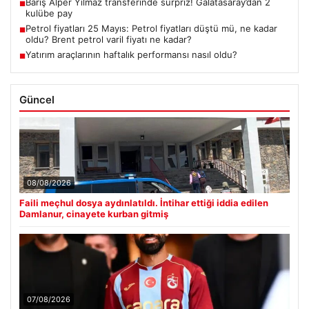
Barış Alper Yılmaz transferinde sürpriz! Galatasaray’dan 2
■
kulübe pay
Petrol fiyatları 25 Mayıs: Petrol fiyatları düştü mü, ne kadar
■
oldu? Brent petrol varil fiyatı ne kadar?
Yatırım araçlarının haftalık performansı nasıl oldu?
■
Güncel
08/08/2026
Faili meçhul dosya aydınlatıldı. İntihar ettiği iddia edilen
Damlanur, cinayete kurban gitmiş
07/08/2026