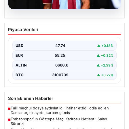
07.08.2026
Trabzonspor’un Göztepe Maçı Kadrosu
Piyasa Verileri
Netleşti: Salah Sürprizi
Göztepe ve Trabzonspor, İsmail Köybaşı’nın kariyerine
veda edeceği jübile maçında yarın akşam kozlarını
USD
47.74
▲ +0.18%
paylaşacak.…
EUR
55.25
▲ +0.32%
ALTIN
6660.6
▲ +2.59%
BTC
3100739
▲ +0.27%
Son Eklenen Haberler
Faili meçhul dosya aydınlatıldı. İntihar ettiği iddia edilen
■
Damlanur, cinayete kurban gitmiş
Trabzonspor’un Göztepe Maçı Kadrosu Netleşti: Salah
■
Sürprizi