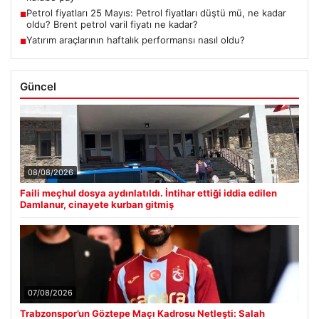
Petrol fiyatları 25 Mayıs: Petrol fiyatları düştü mü, ne kadar
■
oldu? Brent petrol varil fiyatı ne kadar?
Yatırım araçlarının haftalık performansı nasıl oldu?
■
Güncel
08/08/2026
Faili meçhul dosya aydınlatıldı. İntihar ettiği iddia edilen
Damlanur, cinayete kurban gitmiş
07/08/2026
Trabzonspor’un Göztepe Maçı Kadrosu Netleşti: Salah