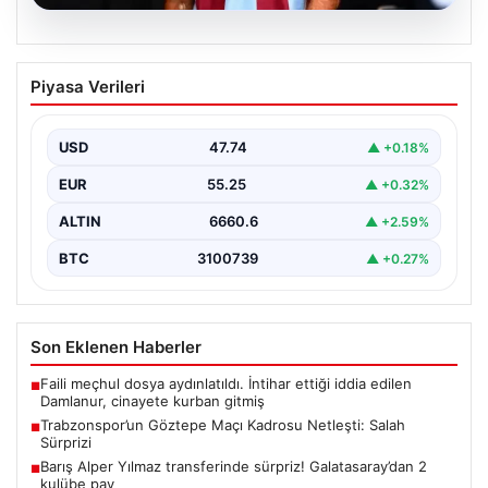
07.08.2026
Trabzonspor’un Göztepe Maçı Kadrosu
Piyasa Verileri
Netleşti: Salah Sürprizi
Göztepe ve Trabzonspor, İsmail Köybaşı’nın kariyerine
veda edeceği jübile maçında yarın akşam kozlarını
USD
47.74
▲ +0.18%
paylaşacak.…
EUR
55.25
▲ +0.32%
ALTIN
6660.6
▲ +2.59%
BTC
3100739
▲ +0.27%
Son Eklenen Haberler
Faili meçhul dosya aydınlatıldı. İntihar ettiği iddia edilen
■
Damlanur, cinayete kurban gitmiş
Trabzonspor’un Göztepe Maçı Kadrosu Netleşti: Salah
■
Sürprizi
Barış Alper Yılmaz transferinde sürpriz! Galatasaray’dan 2
■
kulübe pay