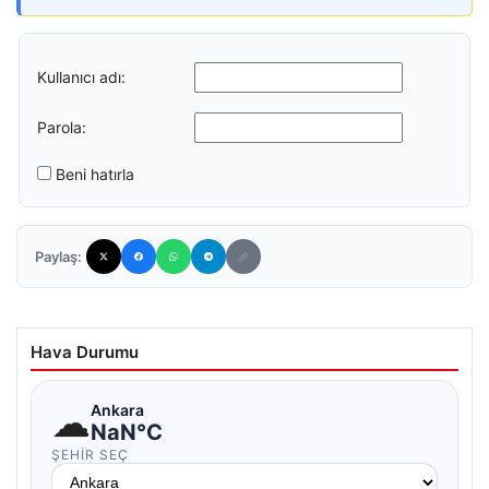
Kullanıcı adı:
Parola:
Beni hatırla
Paylaş:
Hava Durumu
☁
Ankara
NaN°C
ŞEHIR SEÇ