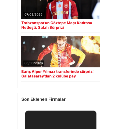
07/08/2026
Trabzonspor’un Göztepe Maçı Kadrosu
Netleşti: Salah Sürprizi
06/08/2026
Barış Alper Yılmaz transferinde sürpriz!
Galatasaray’dan 2 kulübe pay
Son Eklenen Firmalar