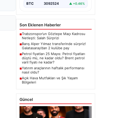
BTC
3092524
▲ +0.46%
Son Eklenen Haberler
Trabzonspor’un Göztepe Maçı Kadrosu
■
Netleşti: Salah Sürprizi
Barış Alper Yılmaz transferinde sürpriz!
■
Galatasaray’dan 2 kulübe pay
Petrol fiyatları 25 Mayıs: Petrol fiyatları
■
düştü mü, ne kadar oldu? Brent petrol
varil fiyatı ne kadar?
Yatırım araçlarının haftalık performansı
■
nasıl oldu?
Açık Hava Mutfakları ve Şık Yaşam
■
Bölgeleri
Güncel