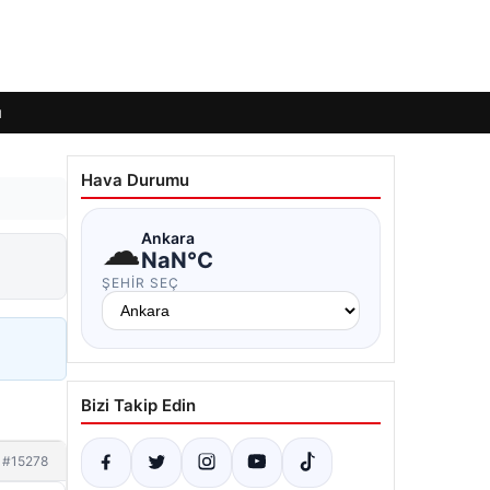
ı
Hava Durumu
☁
Ankara
NaN°C
ŞEHIR SEÇ
Bizi Takip Edin
#15278