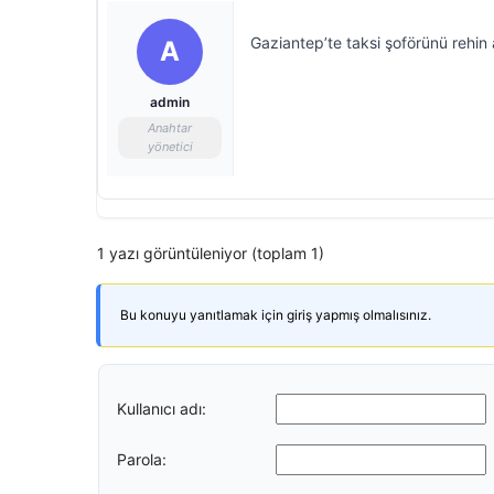
Gaziantep’te taksi şoförünü rehin a
A
admin
Anahtar
yönetici
1 yazı görüntüleniyor (toplam 1)
Bu konuyu yanıtlamak için giriş yapmış olmalısınız.
Kullanıcı adı:
Parola: