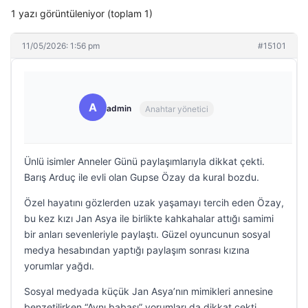
1 yazı görüntüleniyor (toplam 1)
11/05/2026: 1:56 pm
#15101
A
admin
Anahtar yönetici
Ünlü isimler Anneler Günü paylaşımlarıyla dikkat çekti.
Barış Arduç ile evli olan Gupse Özay da kural bozdu.
Özel hayatını gözlerden uzak yaşamayı tercih eden Özay,
bu kez kızı Jan Asya ile birlikte kahkahalar attığı samimi
bir anları sevenleriyle paylaştı. Güzel oyuncunun sosyal
medya hesabından yaptığı paylaşım sonrası kızına
yorumlar yağdı.
Sosyal medyada küçük Jan Asya’nın mimikleri annesine
benzetilirken “Aynı babası” yorumları da dikkat çekti.