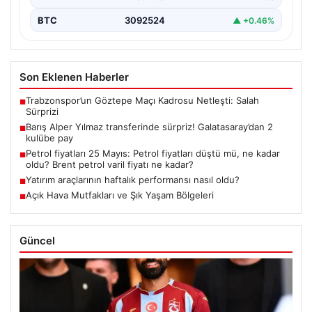
BTC
3092524
▲ +0.46%
Son Eklenen Haberler
Trabzonspor’un Göztepe Maçı Kadrosu Netleşti: Salah
■
Sürprizi
Barış Alper Yılmaz transferinde sürpriz! Galatasaray’dan 2
■
kulübe pay
Petrol fiyatları 25 Mayıs: Petrol fiyatları düştü mü, ne kadar
■
oldu? Brent petrol varil fiyatı ne kadar?
Yatırım araçlarının haftalık performansı nasıl oldu?
■
Açık Hava Mutfakları ve Şık Yaşam Bölgeleri
■
Güncel