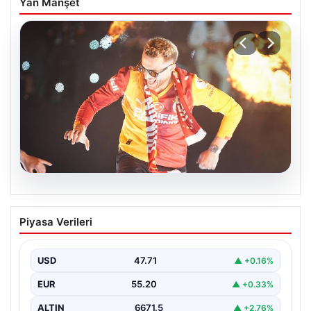
Yan Manşet
06.08.2026
Barış Alper Yılmaz transferinde sürpriz!
Piyasa Verileri
Galatasaray’dan 2 kulübe pay
USD
47.71
▲ +0.16%
EUR
55.20
▲ +0.33%
ALTIN
6671.5
▲ +2.76%