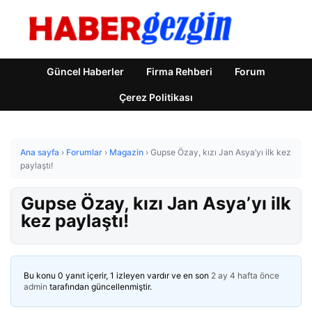
Güncel Haberler
Firma Rehberi
Forum
Çerez Politikası
Ana sayfa
›
Forumlar
›
Magazin
›
Gupse Özay, kızı Jan Asya’yı ilk kez
paylaştı!
Gupse Özay, kızı Jan Asya’yı ilk
kez paylaştı!
Bu konu 0 yanıt içerir, 1 izleyen vardır ve en son
2 ay 4 hafta önce
admin
tarafından güncellenmiştir.