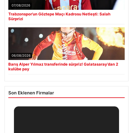
07/08/2026
Trabzonspor’un Göztepe Maçı Kadrosu Netleşti: Salah
Sürprizi
06/08/2026
Barış Alper Yılmaz transferinde sürpriz! Galatasaray’dan 2
kulübe pay
Son Eklenen Firmalar