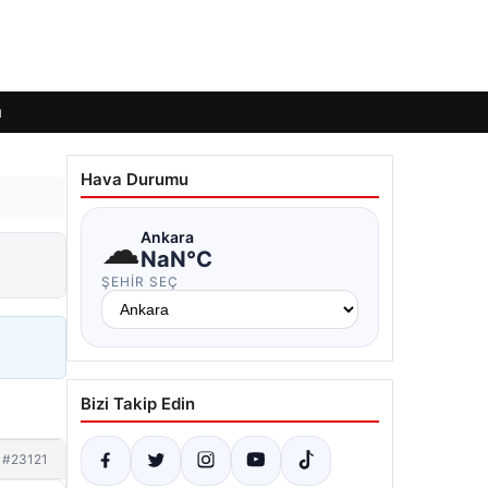
ı
Hava Durumu
☁
Ankara
NaN°C
ŞEHIR SEÇ
Bizi Takip Edin
#23121