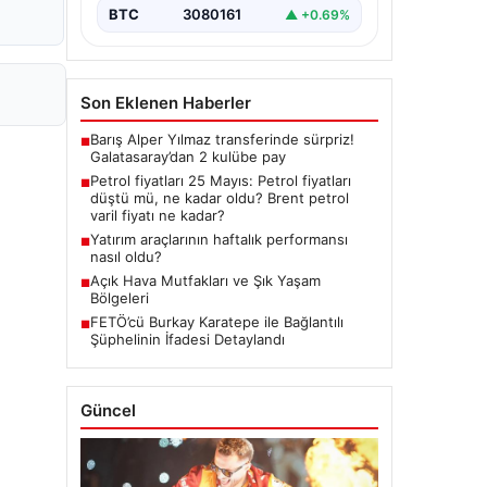
BTC
3080161
▲ +0.69%
Son Eklenen Haberler
Barış Alper Yılmaz transferinde sürpriz!
■
Galatasaray’dan 2 kulübe pay
Petrol fiyatları 25 Mayıs: Petrol fiyatları
■
düştü mü, ne kadar oldu? Brent petrol
varil fiyatı ne kadar?
Yatırım araçlarının haftalık performansı
■
nasıl oldu?
Açık Hava Mutfakları ve Şık Yaşam
■
Bölgeleri
FETÖ’cü Burkay Karatepe ile Bağlantılı
■
Şüphelinin İfadesi Detaylandı
Güncel