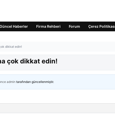
Güncel Haberler
Firma Rehberi
Forum
Çerez Politikas
çok dikkat edin!
na çok dikkat edin!
 önce
admin
tarafından güncellenmiştir.