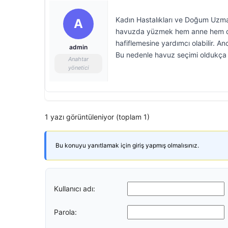
Kadın Hastalıkları ve Doğum Uzmanı
A
havuzda yüzmek hem anne hem de be
hafiflemesine yardımcı olabilir. Anc
admin
Bu nedenle havuz seçimi oldukça 
Anahtar
yönetici
1 yazı görüntüleniyor (toplam 1)
Bu konuyu yanıtlamak için giriş yapmış olmalısınız.
Kullanıcı adı:
Parola: