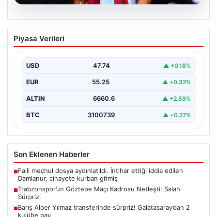
07.08.2026
Trabzonspor’un Göztepe Maçı Kadrosu
Piyasa Verileri
Netleşti: Salah Sürprizi
Göztepe ve Trabzonspor, İsmail Köybaşı’nın kariyerine
veda edeceği jübile maçında yarın akşam kozlarını
USD
47.74
▲ +0.18%
paylaşacak.…
EUR
55.25
▲ +0.32%
ALTIN
6660.6
▲ +2.59%
BTC
3100739
▲ +0.27%
Son Eklenen Haberler
Faili meçhul dosya aydınlatıldı. İntihar ettiği iddia edilen
■
Damlanur, cinayete kurban gitmiş
Trabzonspor’un Göztepe Maçı Kadrosu Netleşti: Salah
■
Sürprizi
Barış Alper Yılmaz transferinde sürpriz! Galatasaray’dan 2
■
kulübe pay