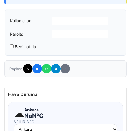
Kullanıcı adı:
Parola:
Beni hatırla
Paylaş:
Hava Durumu
☁
Ankara
NaN°C
ŞEHIR SEÇ