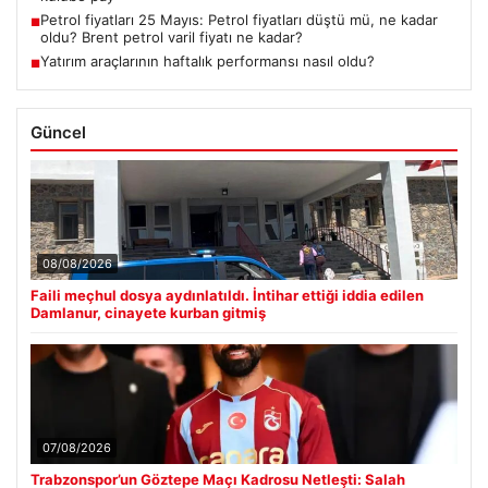
Petrol fiyatları 25 Mayıs: Petrol fiyatları düştü mü, ne kadar
■
oldu? Brent petrol varil fiyatı ne kadar?
Yatırım araçlarının haftalık performansı nasıl oldu?
■
Güncel
08/08/2026
Faili meçhul dosya aydınlatıldı. İntihar ettiği iddia edilen
Damlanur, cinayete kurban gitmiş
07/08/2026
Trabzonspor’un Göztepe Maçı Kadrosu Netleşti: Salah