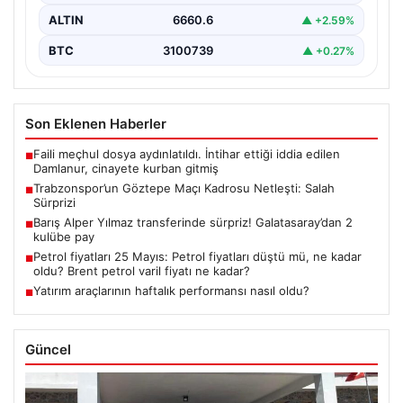
ALTIN
6660.6
▲ +2.59%
BTC
3100739
▲ +0.27%
Son Eklenen Haberler
Faili meçhul dosya aydınlatıldı. İntihar ettiği iddia edilen
■
Damlanur, cinayete kurban gitmiş
Trabzonspor’un Göztepe Maçı Kadrosu Netleşti: Salah
■
Sürprizi
Barış Alper Yılmaz transferinde sürpriz! Galatasaray’dan 2
■
kulübe pay
Petrol fiyatları 25 Mayıs: Petrol fiyatları düştü mü, ne kadar
■
oldu? Brent petrol varil fiyatı ne kadar?
Yatırım araçlarının haftalık performansı nasıl oldu?
■
Güncel