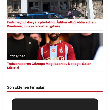
08/08/2026
Faili meçhul dosya aydınlatıldı. İntihar ettiği iddia edilen
Damlanur, cinayete kurban gitmiş
07/08/2026
Trabzonspor’un Göztepe Maçı Kadrosu Netleşti: Salah
Sürprizi
Son Eklenen Firmalar