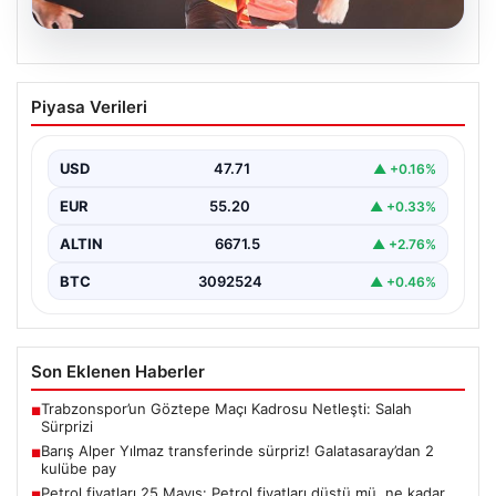
06.08.2026
Barış Alper Yılmaz transferinde sürpriz!
Piyasa Verileri
Galatasaray’dan 2 kulübe pay
USD
47.71
▲ +0.16%
EUR
55.20
▲ +0.33%
ALTIN
6671.5
▲ +2.76%
BTC
3092524
▲ +0.46%
Son Eklenen Haberler
Trabzonspor’un Göztepe Maçı Kadrosu Netleşti: Salah
■
Sürprizi
Barış Alper Yılmaz transferinde sürpriz! Galatasaray’dan 2
■
kulübe pay
Petrol fiyatları 25 Mayıs: Petrol fiyatları düştü mü, ne kadar
■