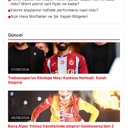
oldu? Brent petrol varil fiyatı ne kadar?
Yatırım araçlarının haftalık performansı nasıl oldu?
■
Açık Hava Mutfakları ve Şık Yaşam Bölgeleri
■
Güncel
07/08/2026
Trabzonspor’un Göztepe Maçı Kadrosu Netleşti: Salah
Sürprizi
06/08/2026
Barış Alper Yılmaz transferinde sürpriz! Galatasaray’dan 2