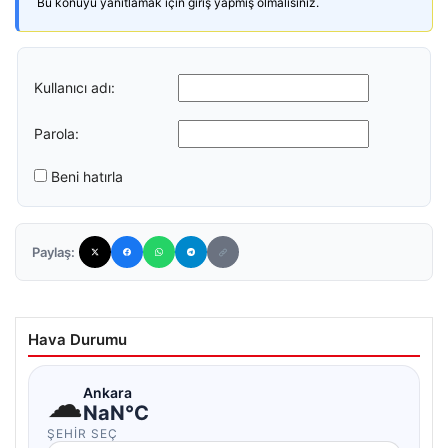
Bu konuyu yanıtlamak için giriş yapmış olmalısınız.
Kullanıcı adı:
Parola:
Beni hatırla
Paylaş:
Hava Durumu
☁
Ankara
NaN°C
ŞEHIR SEÇ