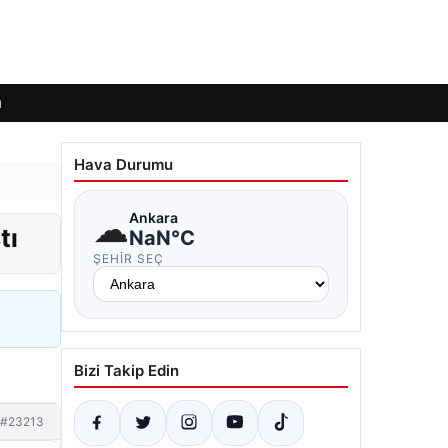
ı
Hava Durumu
☁
Ankara
tı
NaN°C
ŞEHIR SEÇ
Bizi Takip Edin
#23213