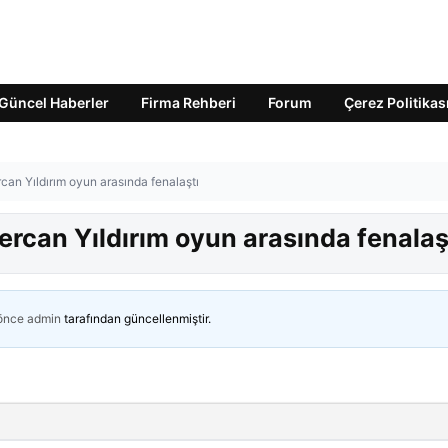
Güncel Haberler
Firma Rehberi
Forum
Çerez Politikas
can Yıldırım oyun arasında fenalaştı
rcan Yıldırım oyun arasında fenalaş
 önce
admin
tarafından güncellenmiştir.