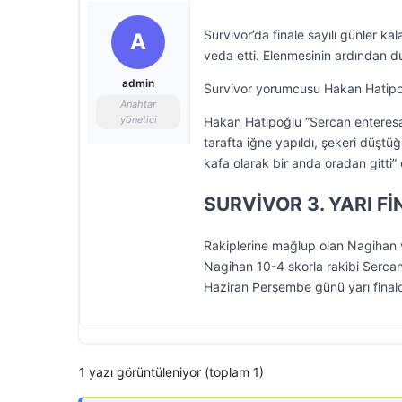
Survivor’da finale sayılı günler 
A
veda etti. Elenmesinin ardından 
admin
Survivor yorumcusu Hakan Hatipoğlu
Anahtar
yönetici
Hakan Hatipoğlu “Sercan enteresa
tarafta iğne yapıldı, şekeri düştüğ
kafa olarak bir anda oradan gitti” 
SURVİVOR 3. YARI Fİ
Rakiplerine mağlup olan Nagihan v
Nagihan 10-4 skorla rakibi Sercan
Haziran Perşembe günü yarı fina
1 yazı görüntüleniyor (toplam 1)