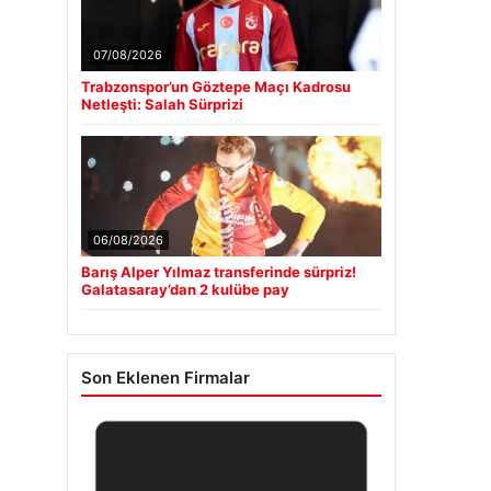
07/08/2026
Trabzonspor’un Göztepe Maçı Kadrosu
Netleşti: Salah Sürprizi
06/08/2026
Barış Alper Yılmaz transferinde sürpriz!
Galatasaray’dan 2 kulübe pay
Son Eklenen Firmalar