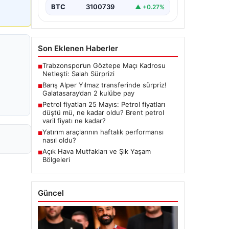
BTC
3100739
▲ +0.27%
Son Eklenen Haberler
Trabzonspor’un Göztepe Maçı Kadrosu
■
Netleşti: Salah Sürprizi
Barış Alper Yılmaz transferinde sürpriz!
■
Galatasaray’dan 2 kulübe pay
Petrol fiyatları 25 Mayıs: Petrol fiyatları
■
düştü mü, ne kadar oldu? Brent petrol
varil fiyatı ne kadar?
Yatırım araçlarının haftalık performansı
■
nasıl oldu?
Açık Hava Mutfakları ve Şık Yaşam
■
Bölgeleri
Güncel