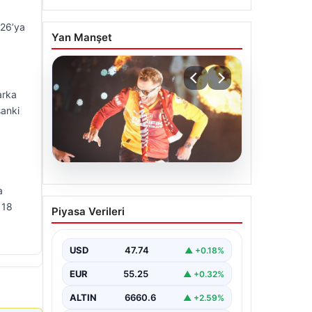
026’ya
Yan Manşet
arka
sanki
06.08.2026
a
Barış Alper Yılmaz
 18
Piyasa Verileri
transferinde sürpriz!
Galatasaray’dan 2 kulübe
pay
USD
47.74
▲ +0.18%
EUR
55.25
▲ +0.32%
ALTIN
6660.6
▲ +2.59%