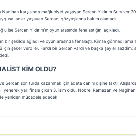
kala Nagihan karşısında mağlubiyet yaşayan Sercan Yıldırım Survivor 2
duygusal anlar yaşayan Sercan, gözyaşlarına hakim olamadı.
 ise Sercan Yıldırım’ın oyun arasında fenalaştığını açıkladı.
n bir şekilde ağladı ve oyun arasında fenalaştı. Kimse görmedi ama 
ü için şeker verdiler. Farklı bir Sercan vardı ve başka şeyler sezdim; 
dedi.
NALİST KİM OLDU?
e Sercan son turda kazanmak için adeta canını dişine taktı. Atışlard
’ı yenerek yarı finale çıkan 3. isim oldu. Nobre, Ramazan ve Nagihan
lde yeniden mücadele edecek.