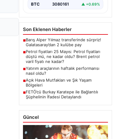
BTC
3080161
▲ +0.69%
Son Eklenen Haberler
Barış Alper Yılmaz transferinde sürpriz!
■
Galatasaray’dan 2 kulübe pay
Petrol fiyatları 25 Mayıs: Petrol fiyatları
■
düştü mü, ne kadar oldu? Brent petrol
varil fiyatı ne kadar?
Yatırım araçlarının haftalık performansı
■
nasıl oldu?
Açık Hava Mutfakları ve Şık Yaşam
■
Bölgeleri
FETÖ’cü Burkay Karatepe ile Bağlantılı
■
Şüphelinin İfadesi Detaylandı
Güncel