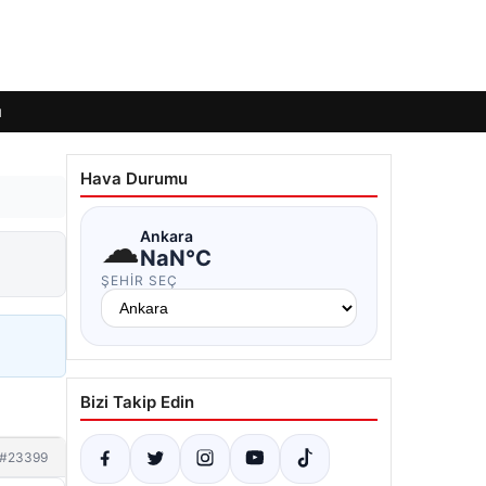
ı
Hava Durumu
☁
Ankara
NaN°C
ŞEHIR SEÇ
Bizi Takip Edin
#23399