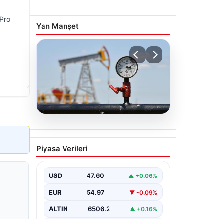
 Pro
Yan Manşet
05.08.2026
Petrol fiyatları 25 Mayıs:
Piyasa Verileri
Petrol fiyatları düştü mü,
ne kadar oldu? Brent
petrol varil fiyatı ne
USD
47.60
▲ +0.06%
kadar?
EUR
54.97
▼ -0.09%
ALTIN
6506.2
▲ +0.16%