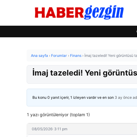
Ana sayfa
›
Forumlar
›
Finans
›
İmaj tazeledi! Yeni görüntüsü t
İmaj tazeledi! Yeni görüntüs
Bu konu 0 yanıt içerir, 1 izleyen vardır ve en son
3 ay önce
ad
1 yazı görüntüleniyor (toplam 1)
08/05/2026: 3:11 pm