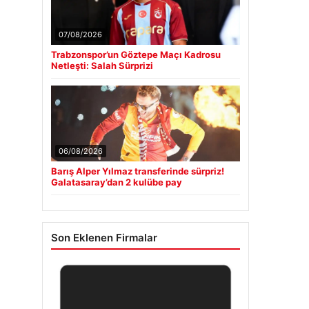
07/08/2026
Trabzonspor’un Göztepe Maçı Kadrosu
Netleşti: Salah Sürprizi
06/08/2026
Barış Alper Yılmaz transferinde sürpriz!
Galatasaray’dan 2 kulübe pay
Son Eklenen Firmalar