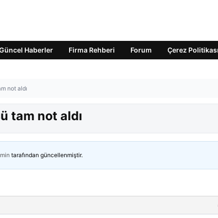
Güncel Haberler
Firma Rehberi
Forum
Çerez Politikas
am not aldı
ü tam not aldı
min
tarafından güncellenmiştir.