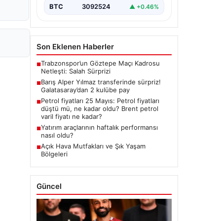
BTC
3092524
▲ +0.46%
Son Eklenen Haberler
Trabzonspor’un Göztepe Maçı Kadrosu
■
Netleşti: Salah Sürprizi
Barış Alper Yılmaz transferinde sürpriz!
■
Galatasaray’dan 2 kulübe pay
Petrol fiyatları 25 Mayıs: Petrol fiyatları
■
düştü mü, ne kadar oldu? Brent petrol
varil fiyatı ne kadar?
Yatırım araçlarının haftalık performansı
■
nasıl oldu?
Açık Hava Mutfakları ve Şık Yaşam
■
Bölgeleri
Güncel