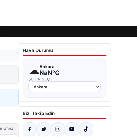
ı
Hava Durumu
☁
Ankara
NaN°C
ŞEHIR SEÇ
Bizi Takip Edin
#14384