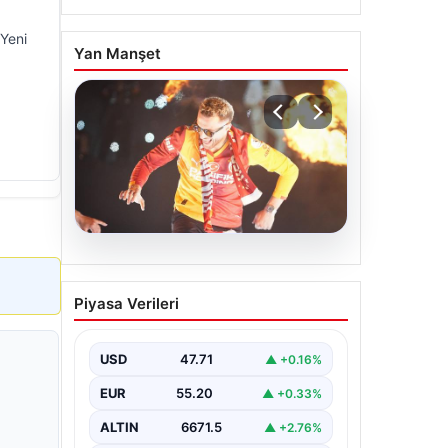
 Yeni
Yan Manşet
06.08.2026
Barış Alper Yılmaz
Piyasa Verileri
transferinde sürpriz!
Galatasaray’dan 2 kulübe
pay
USD
47.71
▲ +0.16%
EUR
55.20
▲ +0.33%
ALTIN
6671.5
▲ +2.76%