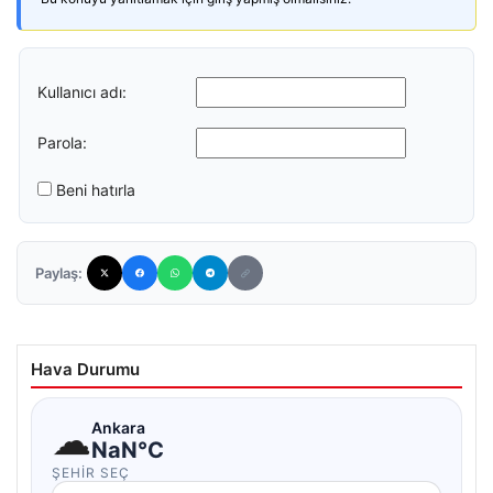
Kullanıcı adı:
Parola:
Beni hatırla
Paylaş:
Hava Durumu
☁
Ankara
NaN°C
ŞEHIR SEÇ