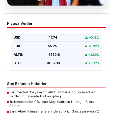
07.08.2026
Trabzonspor’un Göztepe Maçı Kadrosu
Piyasa Verileri
Netleşti: Salah Sürprizi
Göztepe ve Trabzonspor, İsmail Köybaşı’nın kariyerine
veda edeceği jübile maçında yarın akşam kozlarını
USD
47.74
▲ +0.18%
paylaşacak.…
EUR
55.25
▲ +0.32%
ALTIN
6660.6
▲ +2.59%
BTC
3100739
▲ +0.27%
Son Eklenen Haberler
Faili meçhul dosya aydınlatıldı. İntihar ettiği iddia edilen
■
Damlanur, cinayete kurban gitmiş
Trabzonspor’un Göztepe Maçı Kadrosu Netleşti: Salah
■
Sürprizi
Barış Alper Yılmaz transferinde sürpriz! Galatasaray’dan 2
■