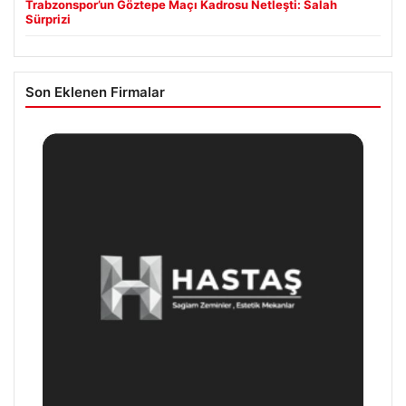
Trabzonspor’un Göztepe Maçı Kadrosu Netleşti: Salah
Sürprizi
Son Eklenen Firmalar