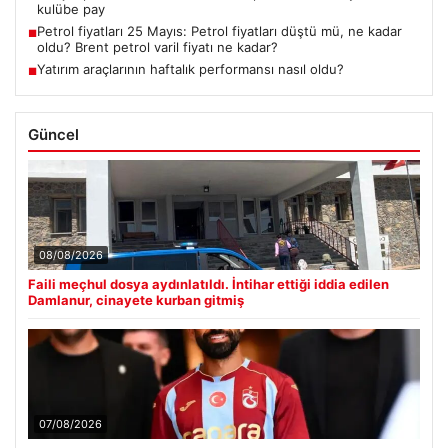
kulübe pay
Petrol fiyatları 25 Mayıs: Petrol fiyatları düştü mü, ne kadar
■
oldu? Brent petrol varil fiyatı ne kadar?
Yatırım araçlarının haftalık performansı nasıl oldu?
■
Güncel
08/08/2026
Faili meçhul dosya aydınlatıldı. İntihar ettiği iddia edilen
Damlanur, cinayete kurban gitmiş
07/08/2026