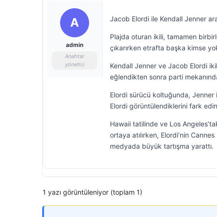
Jacob Elordi ile Kendall Jenner 
A
Plajda oturan ikili, tamamen birbir
admin
çıkarırken etrafta başka kimse yok
Anahtar
yönetici
Kendall Jenner ve Jacob Elordi iki
eğlendikten sonra parti mekanında
Elordi sürücü koltuğunda, Jenner 
Elordi görüntülendiklerini fark edin
Hawaii tatilinde ve Los Angeles’tak
ortaya atılırken, Elordi’nin Cannes
medyada büyük tartışma yarattı.
1 yazı görüntüleniyor (toplam 1)