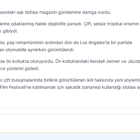
arasındaki aşk iddiası magazin gündemine damga vurdu.
lerine odaklanmış halde objektife yansıdı. Çift, sessiz tropikal ortamın 
 gibiydi.
lisi, plaj romantizminin ardından dün de Los Angeles’ta bir partide
n otomobille ayrılırken görüntülendi.
ise ön koltukta oturuyordu. Ön koltuklardaki Kendall Jenner ve Jaco
ce yüzlerini gizledi.
i çift buluşmalarında birlikte görüntülenen ikili hakkında yeni söylenti
 Film Festivali’ne katılmamak için sakatlık bahanesi kullandığı iddiası 