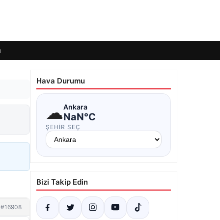
ı
Hava Durumu
☁
Ankara
NaN°C
ŞEHIR SEÇ
Bizi Takip Edin
#16908