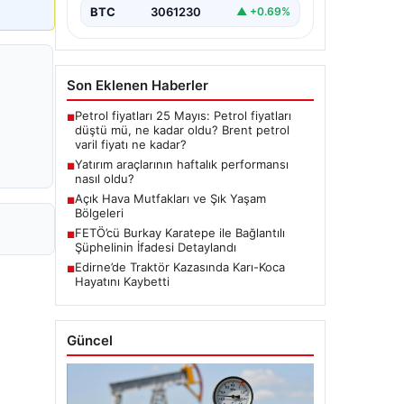
BTC
3061230
▲ +0.69%
Son Eklenen Haberler
Petrol fiyatları 25 Mayıs: Petrol fiyatları
■
düştü mü, ne kadar oldu? Brent petrol
varil fiyatı ne kadar?
Yatırım araçlarının haftalık performansı
■
nasıl oldu?
Açık Hava Mutfakları ve Şık Yaşam
■
Bölgeleri
FETÖ’cü Burkay Karatepe ile Bağlantılı
■
Şüphelinin İfadesi Detaylandı
Edirne’de Traktör Kazasında Karı-Koca
■
Hayatını Kaybetti
Güncel