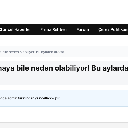
Güncel Haberler
Firma Rehberi
Forum
Çerez Politikas
 bile neden olabiliyor! Bu aylarda dikkat
aya bile neden olabiliyor! Bu aylard
 önce
admin
tarafından güncellenmiştir.