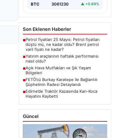
BTC
3061230
▲ +0.69%
Son Eklenen Haberler
Petrol fiyatları 25 Mayıs: Petrol fiyatları
■
düştü mü, ne kadar oldu? Brent petrol
varil fiyatı ne kadar?
Yatırım araçlarının haftalık performansı
■
nasıl oldu?
Açık Hava Mutfakları ve Şık Yaşam
■
Bölgeleri
FETÖ’cü Burkay Karatepe ile Bağlantılı
■
Şüphelinin İfadesi Detaylandı
Edirne’de Traktör Kazasında Karı-Koca
■
Hayatını Kaybetti
Güncel