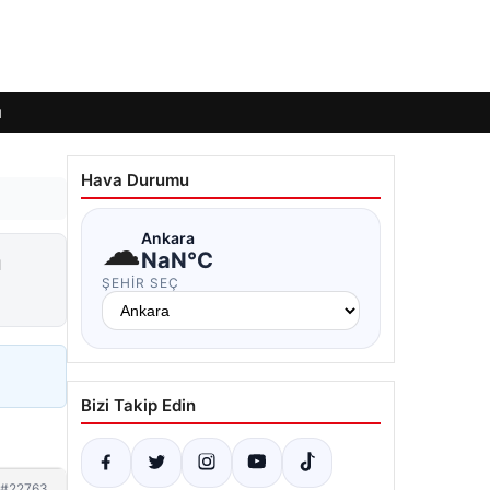
ı
Hava Durumu
☁
Ankara
a
NaN°C
ŞEHIR SEÇ
Bizi Takip Edin
#22763