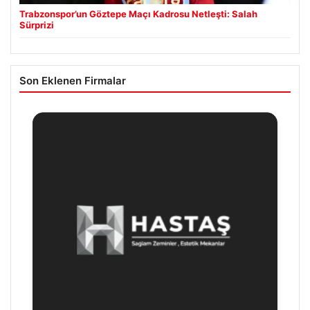
Trabzonspor’un Göztepe Maçı Kadrosu Netleşti: Salah
Sürprizi
Son Eklenen Firmalar