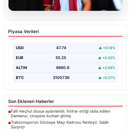
07.08.2026
Trabzonspor’un Göztepe Maçı Kadrosu
Piyasa Verileri
Netleşti: Salah Sürprizi
Göztepe ve Trabzonspor, İsmail Köybaşı’nın kariyerine
veda edeceği jübile maçında yarın akşam kozlarını
USD
47.74
▲ +0.18%
paylaşacak.…
EUR
55.25
▲ +0.32%
ALTIN
6660.6
▲ +2.59%
BTC
3100739
▲ +0.27%
Son Eklenen Haberler
Faili meçhul dosya aydınlatıldı. İntihar ettiği iddia edilen
■
Damlanur, cinayete kurban gitmiş
Trabzonspor’un Göztepe Maçı Kadrosu Netleşti: Salah
■
Sürprizi