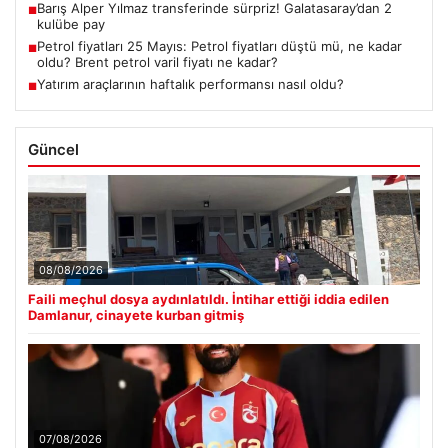
Barış Alper Yılmaz transferinde sürpriz! Galatasaray’dan 2
■
kulübe pay
Petrol fiyatları 25 Mayıs: Petrol fiyatları düştü mü, ne kadar
■
oldu? Brent petrol varil fiyatı ne kadar?
Yatırım araçlarının haftalık performansı nasıl oldu?
■
Güncel
08/08/2026
Faili meçhul dosya aydınlatıldı. İntihar ettiği iddia edilen
Damlanur, cinayete kurban gitmiş
07/08/2026