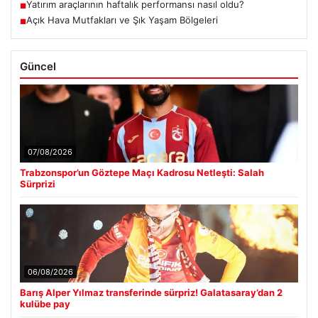
Yatırım araçlarının haftalık performansı nasıl oldu?
■
Açık Hava Mutfakları ve Şık Yaşam Bölgeleri
■
Güncel
07/08/2026
Trabzonspor’un Göztepe Maçı Kadrosu Netleşti: Salah
Sürprizi
06/08/2026
Barış Alper Yılmaz transferinde sürpriz! Galatasaray’dan 2
kulübe pay