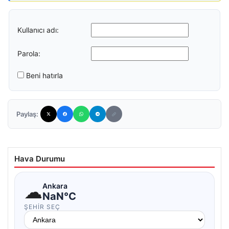
Kullanıcı adı:
Parola:
Beni hatırla
Paylaş:
Hava Durumu
☁
Ankara
NaN°C
ŞEHIR SEÇ