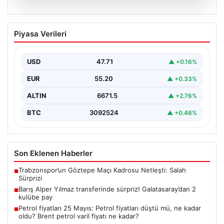
06.08.2026
Barış Alper Yılmaz transferinde sürpriz!
Piyasa Verileri
Galatasaray’dan 2 kulübe pay
USD
47.71
▲ +0.16%
EUR
55.20
▲ +0.33%
ALTIN
6671.5
▲ +2.76%
BTC
3092524
▲ +0.46%
Son Eklenen Haberler
Trabzonspor’un Göztepe Maçı Kadrosu Netleşti: Salah
■
Sürprizi
Barış Alper Yılmaz transferinde sürpriz! Galatasaray’dan 2
■
kulübe pay
Petrol fiyatları 25 Mayıs: Petrol fiyatları düştü mü, ne kadar
■
oldu? Brent petrol varil fiyatı ne kadar?