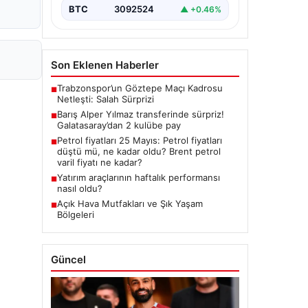
BTC
3092524
▲ +0.46%
Son Eklenen Haberler
Trabzonspor’un Göztepe Maçı Kadrosu
■
Netleşti: Salah Sürprizi
Barış Alper Yılmaz transferinde sürpriz!
■
Galatasaray’dan 2 kulübe pay
Petrol fiyatları 25 Mayıs: Petrol fiyatları
■
düştü mü, ne kadar oldu? Brent petrol
varil fiyatı ne kadar?
Yatırım araçlarının haftalık performansı
■
nasıl oldu?
Açık Hava Mutfakları ve Şık Yaşam
■
Bölgeleri
Güncel