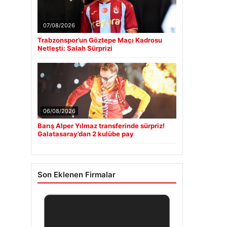
07/08/2026
Trabzonspor’un Göztepe Maçı Kadrosu
Netleşti: Salah Sürprizi
06/08/2026
Barış Alper Yılmaz transferinde sürpriz!
Galatasaray’dan 2 kulübe pay
Son Eklenen Firmalar