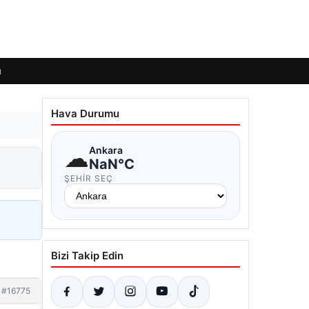
ı
Hava Durumu
☁
Ankara
NaN°C
ŞEHIR SEÇ
Bizi Takip Edin
#16775