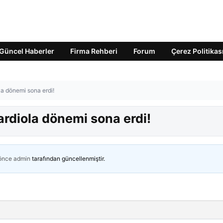
Güncel Haberler
Firma Rehberi
Forum
Çerez Politikas
a dönemi sona erdi!
rdiola dönemi sona erdi!
 önce
admin
tarafından güncellenmiştir.