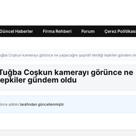
Güncel Haberler
Firma Rehberi
Forum
Çerez Politikas
 Tuğba Coşkun kamerayı görünce ne yapacağını şaşırdı! Verdiği tepkiler gündem o
şi Tuğba Coşkun kamerayı görünce ne
 tepkiler gündem oldu
 önce
admin
tarafından güncellenmiştir.