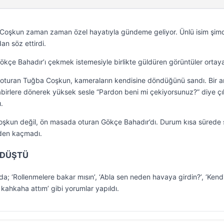
ba Coşkun zaman zaman özel hayatıyla gündeme geliyor. Ünlü isim şim
an söz ettirdi.
kçe Bahadır’ı çekmek istemesiyle birlikte güldüren görüntüler ortaya 
 oturan Tuğba Coşkun, kameraların kendisine döndüğünü sandı. Bir 
birlere dönerek yüksek sesle “Pardon beni mi çekiyorsunuz?” diye çık
.
oşkun değil, ön masada oturan Gökçe Bahadır’dı. Durum kısa sürede 
nden kaçmadı.
 DÜŞTÜ
; ‘Rollenmelere bakar mısın’, ‘Abla sen neden havaya girdin?’, ‘Kendi
 kahkaha attım’ gibi yorumlar yapıldı.