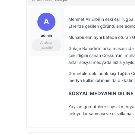
Mehmet Ali Erbil’in eski eşi Tuğ
A
Etiler’de çekilen görüntülerle adınd
admin
Muhabirlerin aynı kafede oturan Gö
Anahtar
yönetici
Gökçe Bahadır’ın arka masasında
çekildiğini sanan Coşkun’un, muha
anlar sosyal medyada hızla yayıldı
Görüntülerdeki odak kişi Tuğba C
medya kullanıcılarının da dikkati
SOSYAL MEDYANIN DİLİNE
Yayılan görüntülere soysal medyada
çekiyorlar sanması ve el sallaması