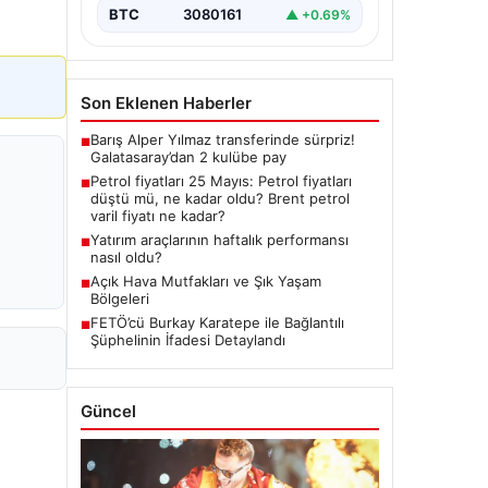
BTC
3080161
▲ +0.69%
Son Eklenen Haberler
Barış Alper Yılmaz transferinde sürpriz!
■
Galatasaray’dan 2 kulübe pay
Petrol fiyatları 25 Mayıs: Petrol fiyatları
■
düştü mü, ne kadar oldu? Brent petrol
varil fiyatı ne kadar?
Yatırım araçlarının haftalık performansı
■
nasıl oldu?
Açık Hava Mutfakları ve Şık Yaşam
■
Bölgeleri
FETÖ’cü Burkay Karatepe ile Bağlantılı
■
Şüphelinin İfadesi Detaylandı
Güncel