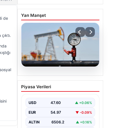
Yan Manşet
di de
çıktı.
anda
ıştığı
sosyal
05.08.2026
Petrol fiyatları 25 Mayıs:
Piyasa Verileri
Petrol fiyatları düştü mü,
ne kadar oldu? Brent
sini
petrol varil fiyatı ne
USD
47.60
▲ +0.06%
kadar?
EUR
54.97
▼ -0.09%
ALTIN
6506.2
▲ +0.16%