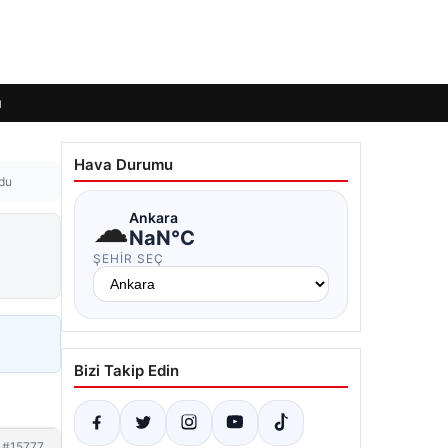
ı
Hava Durumu
ldu
☁
Ankara
NaN°C
ŞEHIR SEÇ
Bizi Takip Edin
#15777