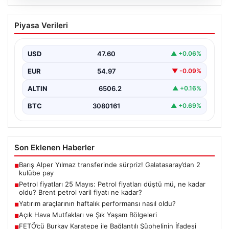
05.08.2026
Petrol fiyatları 25 Mayıs: Petrol fiyatları
Piyasa Verileri
düştü mü, ne kadar oldu? Brent petrol
varil fiyatı ne kadar?
USD
47.60
▲ +0.06%
EUR
54.97
▼ -0.09%
ALTIN
6506.2
▲ +0.16%
BTC
3080161
▲ +0.69%
Son Eklenen Haberler
Barış Alper Yılmaz transferinde sürpriz! Galatasaray’dan 2
■
kulübe pay
Petrol fiyatları 25 Mayıs: Petrol fiyatları düştü mü, ne kadar
■
oldu? Brent petrol varil fiyatı ne kadar?
Yatırım araçlarının haftalık performansı nasıl oldu?
■
Açık Hava Mutfakları ve Şık Yaşam Bölgeleri
■
FETÖ’cü Burkay Karatepe ile Bağlantılı Şüphelinin İfadesi
■