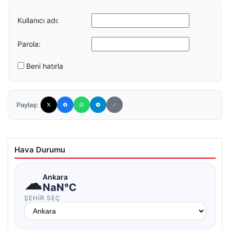
Kullanıcı adı:
Parola:
Beni hatırla
Paylaş:
Hava Durumu
☁
Ankara
NaN°C
ŞEHIR SEÇ