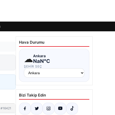
ı
Hava Durumu
☁
Ankara
NaN°C
ŞEHIR SEÇ
Bizi Takip Edin
#16421