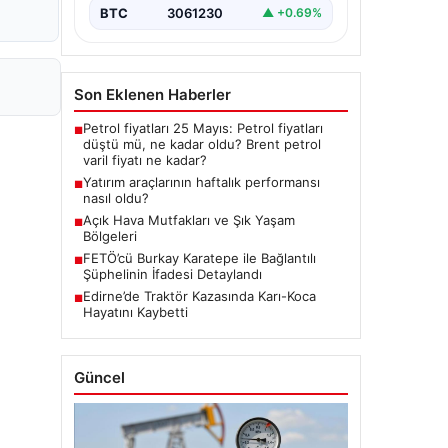
BTC
3061230
▲ +0.69%
Son Eklenen Haberler
Petrol fiyatları 25 Mayıs: Petrol fiyatları
■
düştü mü, ne kadar oldu? Brent petrol
varil fiyatı ne kadar?
Yatırım araçlarının haftalık performansı
■
nasıl oldu?
Açık Hava Mutfakları ve Şık Yaşam
■
Bölgeleri
FETÖ’cü Burkay Karatepe ile Bağlantılı
■
Şüphelinin İfadesi Detaylandı
Edirne’de Traktör Kazasında Karı-Koca
■
Hayatını Kaybetti
Güncel