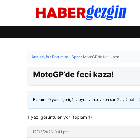
Ana sayfa
›
Forumlar
›
Spor
›
MotoGP’de feci kaza!
MotoGP’de feci kaza!
Bu konu 0 yanıt içerir, 1 izleyen vardır ve en son
2 ay 2 hafta
1 yazı görüntüleniyor (toplam 1)
17/05/2026: 9:41 pm