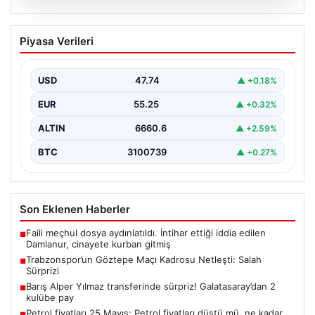
06.08.2026
Barış Alper Yılmaz transferinde sürpriz!
Piyasa Verileri
Galatasaray’dan 2 kulübe pay
USD
47.74
▲ +0.18%
EUR
55.25
▲ +0.32%
ALTIN
6660.6
▲ +2.59%
BTC
3100739
▲ +0.27%
Son Eklenen Haberler
Faili meçhul dosya aydınlatıldı. İntihar ettiği iddia edilen
■
Damlanur, cinayete kurban gitmiş
Trabzonspor’un Göztepe Maçı Kadrosu Netleşti: Salah
■
Sürprizi
Barış Alper Yılmaz transferinde sürpriz! Galatasaray’dan 2
■
kulübe pay
Petrol fiyatları 25 Mayıs: Petrol fiyatları düştü mü, ne kadar
■