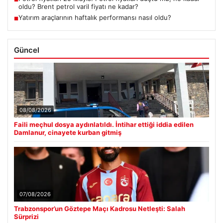
oldu? Brent petrol varil fiyatı ne kadar?
Yatırım araçlarının haftalık performansı nasıl oldu?
■
Güncel
08/08/2026
Faili meçhul dosya aydınlatıldı. İntihar ettiği iddia edilen
Damlanur, cinayete kurban gitmiş
07/08/2026
Trabzonspor’un Göztepe Maçı Kadrosu Netleşti: Salah
Sürprizi