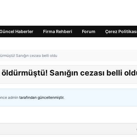
Güncel Haberler
Firma Rehberi
Forum
Çerez Politikas
ürmüştü! Sanığın cezası belli oldu
öldürmüştü! Sanığın cezası belli old
 önce
admin
tarafından güncellenmiştir.