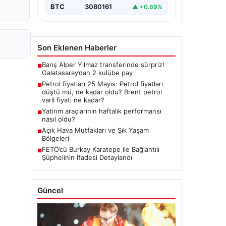
BTC
3080161
▲ +0.69%
Son Eklenen Haberler
Barış Alper Yılmaz transferinde sürpriz!
■
Galatasaray’dan 2 kulübe pay
Petrol fiyatları 25 Mayıs: Petrol fiyatları
■
düştü mü, ne kadar oldu? Brent petrol
varil fiyatı ne kadar?
Yatırım araçlarının haftalık performansı
■
nasıl oldu?
Açık Hava Mutfakları ve Şık Yaşam
■
Bölgeleri
FETÖ’cü Burkay Karatepe ile Bağlantılı
■
Şüphelinin İfadesi Detaylandı
Güncel