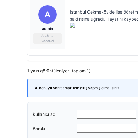
İstanbul Çekmeköy’de lise öğretme
A
saldırısına uğradı. Hayatını kaybede
admin
Anahtar
yönetici
1 yazı görüntüleniyor (toplam 1)
Bu konuyu yanıtlamak için giriş yapmış olmalısınız.
Kullanıcı adı:
Parola: