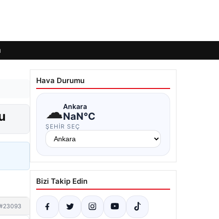
ı
Hava Durumu
☁
Ankara
u
NaN°C
ŞEHIR SEÇ
Bizi Takip Edin
#23093