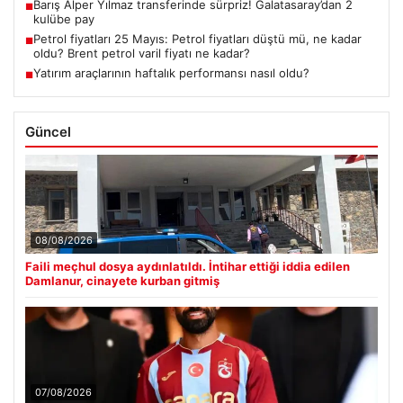
Barış Alper Yılmaz transferinde sürpriz! Galatasaray’dan 2
■
kulübe pay
Petrol fiyatları 25 Mayıs: Petrol fiyatları düştü mü, ne kadar
■
oldu? Brent petrol varil fiyatı ne kadar?
Yatırım araçlarının haftalık performansı nasıl oldu?
■
Güncel
08/08/2026
Faili meçhul dosya aydınlatıldı. İntihar ettiği iddia edilen
Damlanur, cinayete kurban gitmiş
07/08/2026