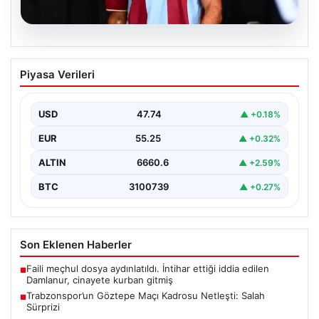
07.08.2026
Trabzonspor’un Göztepe Maçı Kadrosu
Piyasa Verileri
Netleşti: Salah Sürprizi
Göztepe ve Trabzonspor, İsmail Köybaşı’nın kariyerine
veda edeceği jübile maçında yarın akşam kozlarını
USD
47.74
▲ +0.18%
paylaşacak.…
EUR
55.25
▲ +0.32%
ALTIN
6660.6
▲ +2.59%
BTC
3100739
▲ +0.27%
Son Eklenen Haberler
Faili meçhul dosya aydınlatıldı. İntihar ettiği iddia edilen
■
Damlanur, cinayete kurban gitmiş
Trabzonspor’un Göztepe Maçı Kadrosu Netleşti: Salah
■
Sürprizi