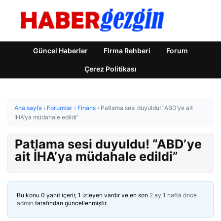
Güncel Haberler
Firma Rehberi
Forum
Çerez Politikası
Ana sayfa
›
Forumlar
›
Finans
›
Patlama sesi duyuldu! “ABD’ye ait
İHA’ya müdahale edildi”
Patlama sesi duyuldu! “ABD’ye
ait İHA’ya müdahale edildi”
Bu konu 0 yanıt içerir, 1 izleyen vardır ve en son
2 ay 1 hafta önce
admin
tarafından güncellenmiştir.