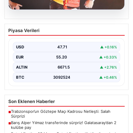
06.08.2026
Barış Alper Yılmaz transferinde sürpriz!
Piyasa Verileri
Galatasaray’dan 2 kulübe pay
USD
47.71
▲ +0.16%
EUR
55.20
▲ +0.33%
ALTIN
6671.5
▲ +2.76%
BTC
3092524
▲ +0.46%
Son Eklenen Haberler
Trabzonspor’un Göztepe Maçı Kadrosu Netleşti: Salah
■
Sürprizi
Barış Alper Yılmaz transferinde sürpriz! Galatasaray’dan 2
■
kulübe pay