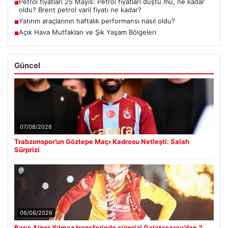
Petrol fiyatları 25 Mayıs: Petrol fiyatları düştü mü, ne kadar
■
oldu? Brent petrol varil fiyatı ne kadar?
Yatırım araçlarının haftalık performansı nasıl oldu?
■
Açık Hava Mutfakları ve Şık Yaşam Bölgeleri
■
Güncel
07/08/2026
Trabzonspor’un Göztepe Maçı Kadrosu Netleşti: Salah
Sürprizi
06/08/2026
Barış Alper Yılmaz transferinde sürpriz! Galatasaray’dan 2