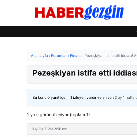
Ana sayfa
›
Forumlar
›
Finans
›
Pezeşkiyan istifa etti iddiası! 
Pezeşkiyan istifa etti iddias
Bu konu 0 yanıt içerir, 1 izleyen vardır ve en son
2 ay 1 hafta
1 yazı görüntüleniyor (toplam 1)
01/06/2026: 2:56 am