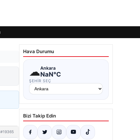
ı
Hava Durumu
☁
Ankara
NaN°C
ŞEHIR SEÇ
Bizi Takip Edin
#19365