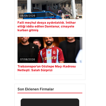
08/08/2026
Faili meçhul dosya aydınlatıldı. İntihar
ettiği iddia edilen Damlanur, cinayete
kurban gitmiş
07/08/2026
Trabzonspor’un Göztepe Maçı Kadrosu
Netleşti: Salah Sürprizi
Son Eklenen Firmalar