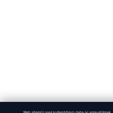
© 2026 Haber Gezgin
Web sitemizi nasıl kullandığınızı daha iyi anlayabilmek,