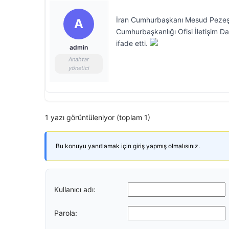
İran Cumhurbaşkanı Mesud Pezeşkiya
A
Cumhurbaşkanlığı Ofisi İletişim D
ifade etti.
admin
Anahtar
yönetici
1 yazı görüntüleniyor (toplam 1)
Bu konuyu yanıtlamak için giriş yapmış olmalısınız.
Kullanıcı adı:
Parola: