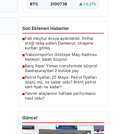
BTC
3100739
▲ +0.27%
Son Eklenen Haberler
Faili meçhul dosya aydınlatıldı. İntihar
■
ettiği iddia edilen Damlanur, cinayete
kurban gitmiş
Trabzonspor’un Göztepe Maçı Kadrosu
■
Netleşti: Salah Sürprizi
Barış Alper Yılmaz transferinde sürpriz!
■
Galatasaray’dan 2 kulübe pay
Petrol fiyatları 25 Mayıs: Petrol fiyatları
■
düştü mü, ne kadar oldu? Brent petrol
varil fiyatı ne kadar?
Yatırım araçlarının haftalık performansı
■
nasıl oldu?
Güncel