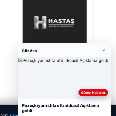
×
Göz Atın
Hastaş Beton
26/05/2026
Güncel Haberler
Pezeşkiyan istifa etti iddiası! Açıklama
geldi
ıyoruz.
Çerez Politikamız
Reddet
Kabul Et