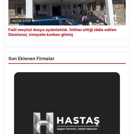
08/08/2026
Faili meçhul dosya aydınlatıldı. İntihar ettiği iddia edilen
Damlanur, cinayete kurban gitmiş
Son Eklenen Firmalar