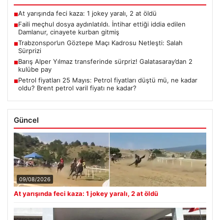
At yarışında feci kaza: 1 jokey yaralı, 2 at öldü
■
Faili meçhul dosya aydınlatıldı. İntihar ettiği iddia edilen
■
Damlanur, cinayete kurban gitmiş
Trabzonspor’un Göztepe Maçı Kadrosu Netleşti: Salah
■
Sürprizi
Barış Alper Yılmaz transferinde sürpriz! Galatasaray’dan 2
■
kulübe pay
Petrol fiyatları 25 Mayıs: Petrol fiyatları düştü mü, ne kadar
■
oldu? Brent petrol varil fiyatı ne kadar?
Güncel
09/08/2026
At yarışında feci kaza: 1 jokey yaralı, 2 at öldü