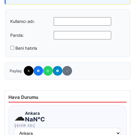
Kullanıcı adı:
Parola:
Beni hatırla
Paylaş:
Hava Durumu
☁
Ankara
NaN°C
ŞEHIR SEÇ