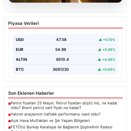
05.08.2026
Yatırım araçlarının haftalık performansı
Piyasa Verileri
nasıl oldu?
{"title": "Yatırım Araçlarının Haftalık Performansı ve
Gelişmeler", "content": "Türkiye'nin finans piyasalarında
USD
47.58
▲ +0.10%
son bir hafta…
EUR
54.99
▲ +0.26%
ALTIN
6510.4
▲ +4.48%
BTC
3061230
▲ +0.69%
Son Eklenen Haberler
Petrol fiyatları 25 Mayıs: Petrol fiyatları düştü mü, ne kadar
■
oldu? Brent petrol varil fiyatı ne kadar?
Yatırım araçlarının haftalık performansı nasıl oldu?
■
Açık Hava Mutfakları ve Şık Yaşam Bölgeleri
■
FETÖ’cü Burkay Karatepe ile Bağlantılı Şüphelinin İfadesi
■