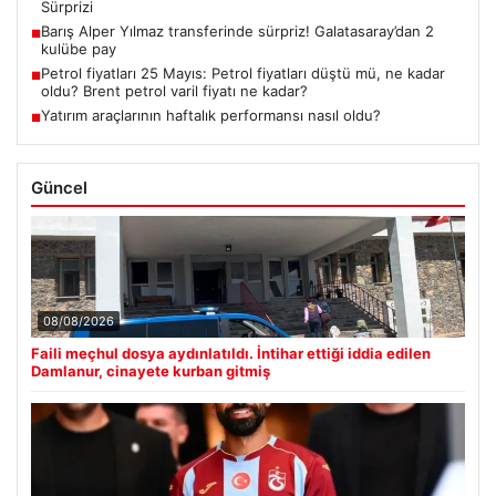
Sürprizi
Barış Alper Yılmaz transferinde sürpriz! Galatasaray’dan 2
■
kulübe pay
Petrol fiyatları 25 Mayıs: Petrol fiyatları düştü mü, ne kadar
■
oldu? Brent petrol varil fiyatı ne kadar?
Yatırım araçlarının haftalık performansı nasıl oldu?
■
Güncel
08/08/2026
Faili meçhul dosya aydınlatıldı. İntihar ettiği iddia edilen
Damlanur, cinayete kurban gitmiş