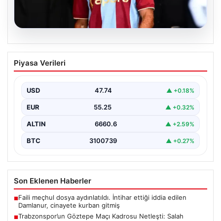
07.08.2026
Trabzonspor’un Göztepe Maçı Kadrosu
Piyasa Verileri
Netleşti: Salah Sürprizi
Göztepe ve Trabzonspor, İsmail Köybaşı’nın kariyerine
veda edeceği jübile maçında yarın akşam kozlarını
USD
47.74
▲ +0.18%
paylaşacak.…
EUR
55.25
▲ +0.32%
ALTIN
6660.6
▲ +2.59%
BTC
3100739
▲ +0.27%
Son Eklenen Haberler
Faili meçhul dosya aydınlatıldı. İntihar ettiği iddia edilen
■
Damlanur, cinayete kurban gitmiş
Trabzonspor’un Göztepe Maçı Kadrosu Netleşti: Salah
■