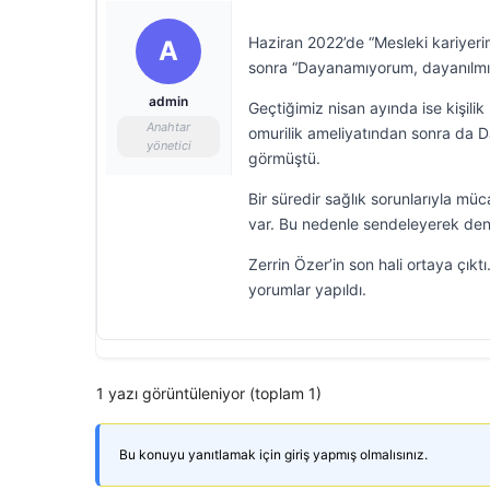
Haziran 2022’de “Mesleki kariyeri
A
sonra “Dayanamıyorum, dayanılmıyo
admin
Geçtiğimiz nisan ayında ise kişilik
Anahtar
omurilik ameliyatından sonra da Da
yönetici
görmüştü.
Bir süredir sağlık sorunlarıyla m
var. Bu nedenle sendeleyerek den
Zerrin Özer’in son hali ortaya çık
yorumlar yapıldı.
1 yazı görüntüleniyor (toplam 1)
Bu konuyu yanıtlamak için giriş yapmış olmalısınız.