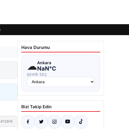
ı
Hava Durumu
☁
Ankara
NaN°C
ŞEHIR SEÇ
Bizi Takip Edin
#12974