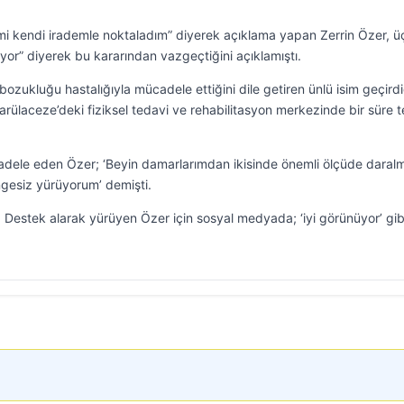
mi kendi irademle noktaladım” diyerek açıklama yapan Zerrin Özer, ü
r” diyerek bu kararından vazgeçtiğini açıklamıştı.
 bozukluğu hastalığıyla mücadele ettiğini dile getiren ünlü isim geçirdi
rülaceze’deki fiziksel tedavi ve rehabilitasyon merkezinde bir süre 
ücadele eden Özer; ‘Beyin damarlarımdan ikisinde önemli ölçüde daral
gesiz yürüyorum’ demişti.
tı. Destek alarak yürüyen Özer için sosyal medyada; ‘iyi görünüyor’ gib