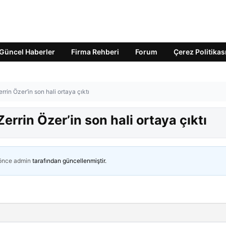
Güncel Haberler
Firma Rehberi
Forum
Çerez Politikas
rrin Özer’in son hali ortaya çıktı
errin Özer’in son hali ortaya çıktı
 önce
admin
tarafından güncellenmiştir.