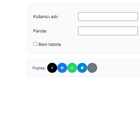
Kullanıcı adı:
Parola:
Beni hatırla
Paylaş: