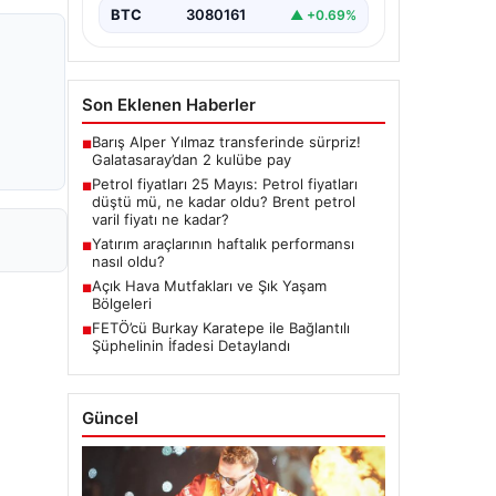
BTC
3080161
▲ +0.69%
Son Eklenen Haberler
Barış Alper Yılmaz transferinde sürpriz!
■
Galatasaray’dan 2 kulübe pay
Petrol fiyatları 25 Mayıs: Petrol fiyatları
■
düştü mü, ne kadar oldu? Brent petrol
varil fiyatı ne kadar?
Yatırım araçlarının haftalık performansı
■
nasıl oldu?
Açık Hava Mutfakları ve Şık Yaşam
■
Bölgeleri
FETÖ’cü Burkay Karatepe ile Bağlantılı
■
Şüphelinin İfadesi Detaylandı
Güncel