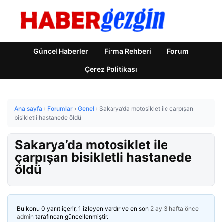
Güncel Haberler
Firma Rehberi
Forum
Çerez Politikası
Ana sayfa
›
Forumlar
›
Genel
›
Sakarya’da motosiklet ile çarpışan
bisikletli hastanede öldü
Sakarya’da motosiklet ile
çarpışan bisikletli hastanede
öldü
Bu konu 0 yanıt içerir, 1 izleyen vardır ve en son
2 ay 3 hafta önce
admin
tarafından güncellenmiştir.