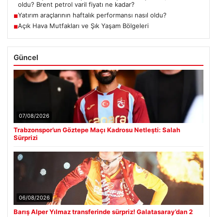
oldu? Brent petrol varil fiyatı ne kadar?
Yatırım araçlarının haftalık performansı nasıl oldu?
■
Açık Hava Mutfakları ve Şık Yaşam Bölgeleri
■
Güncel
07/08/2026
Trabzonspor’un Göztepe Maçı Kadrosu Netleşti: Salah
Sürprizi
06/08/2026
Barış Alper Yılmaz transferinde sürpriz! Galatasaray’dan 2