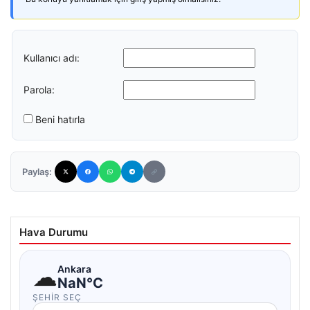
Kullanıcı adı:
Parola:
Beni hatırla
Paylaş:
Hava Durumu
☁
Ankara
NaN°C
ŞEHIR SEÇ