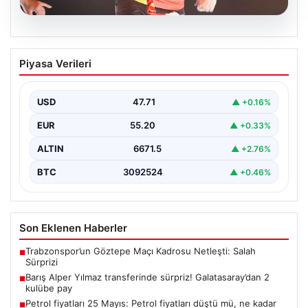
06.08.2026
Barış Alper Yılmaz transferinde sürpriz!
Piyasa Verileri
Galatasaray’dan 2 kulübe pay
USD
47.71
▲ +0.16%
EUR
55.20
▲ +0.33%
ALTIN
6671.5
▲ +2.76%
BTC
3092524
▲ +0.46%
Son Eklenen Haberler
Trabzonspor’un Göztepe Maçı Kadrosu Netleşti: Salah
■
Sürprizi
Barış Alper Yılmaz transferinde sürpriz! Galatasaray’dan 2
■
kulübe pay
Petrol fiyatları 25 Mayıs: Petrol fiyatları düştü mü, ne kadar
■